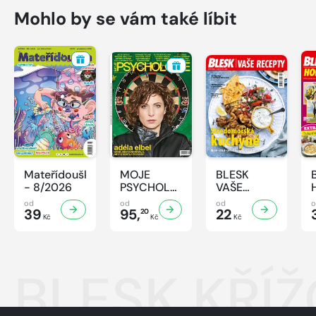
Mohlo by se vám také líbit
Mateřídouška
MOJE
BLESK
- 8/2026
PSYCHOLOGIE
VAŠE
- 8/2026
RECEPTY -
od
od
od
39
95,
8/2026
22
20
Kč
Kč
Kč
BLESK KŘÍŽ