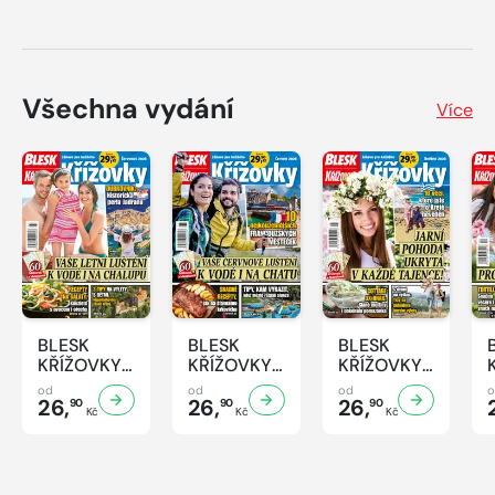
Všechna vydání
Více
BLESK
BLESK
BLESK
KŘÍŽOVKY
KŘÍŽOVKY
KŘÍŽOVKY
- 7/2026
- 6/2026
- 5/2026
od
od
od
26,
26,
26,
90
90
90
Kč
Kč
Kč