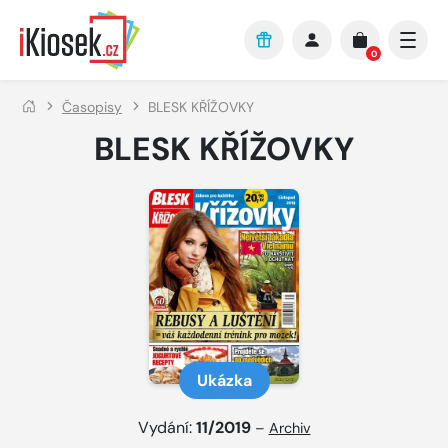
Přejít na hlavní obsah
0
Časopisy
BLESK KŘÍŽOVKY
BLESK KŘÍŽOVKY
Ukázka
Vydání:
11/2019
–
Archiv