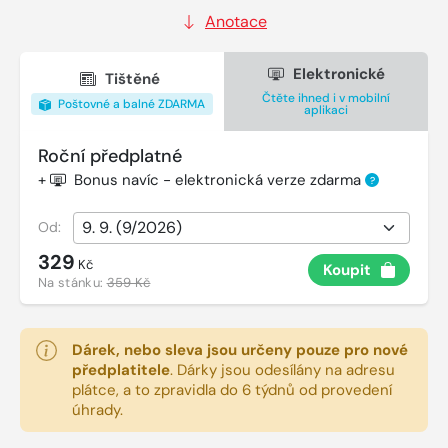
Anotace
Elektronické
Tištěné
Čtěte ihned i v mobilní
Poštovné a balné ZDARMA
aplikaci
Roční předplatné
+
Bonus navíc - elektronická verze zdarma
?
Od:
329
Kč
Koupit
Na stánku:
359 Kč
Dárek, nebo sleva jsou určeny pouze pro nové
předplatitele
.
Dárky jsou odesílány na adresu
plátce, a to zpravidla do 6 týdnů od provedení
úhrady.