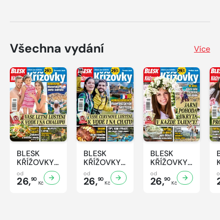
Všechna vydání
Více
BLESK
BLESK
BLESK
KŘÍŽOVKY
KŘÍŽOVKY
KŘÍŽOVKY
- 7/2026
- 6/2026
- 5/2026
od
od
od
26,
26,
26,
90
90
90
Kč
Kč
Kč