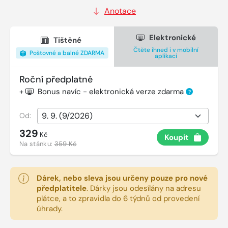
Anotace
Elektronické
Tištěné
Čtěte ihned i v mobilní
Poštovné a balné ZDARMA
aplikaci
Roční předplatné
+
Bonus navíc - elektronická verze zdarma
?
Od:
329
Kč
Koupit
Na stánku:
359 Kč
Dárek, nebo sleva jsou určeny pouze pro nové
předplatitele
.
Dárky jsou odesílány na adresu
plátce, a to zpravidla do 6 týdnů od provedení
úhrady.