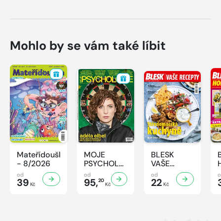
Mohlo by se vám také líbit
Mateřídouška
MOJE
BLESK
- 8/2026
PSYCHOLOGIE
VAŠE
- 8/2026
RECEPTY -
od
od
od
39
95,
8/2026
22
20
Kč
Kč
Kč