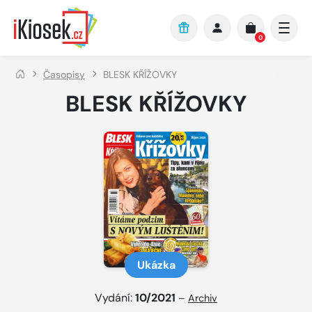
Přejít na hlavní obsah
0
Časopisy
BLESK KŘÍŽOVKY
BLESK KŘÍŽOVKY
Ukázka
Vydání:
10/2021
–
Archiv