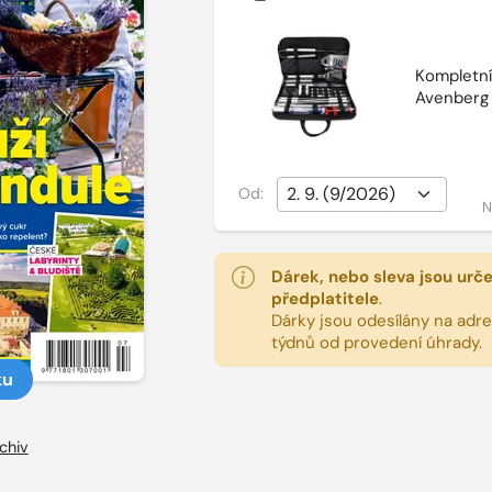
Kompletní 
Avenberg
Od:
N
Dárek, nebo sleva jsou urč
předplatitele
.
Dárky jsou odesílány na adres
týdnů od provedení úhrady.
ku
chiv