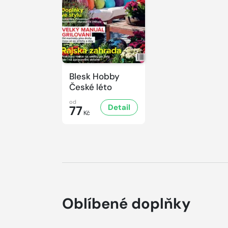
Blesk Hobby
České léto
od
Detail
77
Kč
Oblíbené doplňky