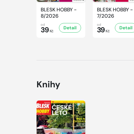
BLESK HOBBY -
BLESK HOBBY -
8/2026
7/2026
od
od
Detail
Detail
39
39
Kč
Kč
Knihy