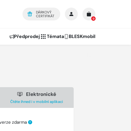
DÁRKOVÝ
CERTIFIKÁT
0
Předprodej
Témata
BLESKmobil
Elektronické
Čtěte ihned i v mobilní aplikaci
 verze zdarma
?