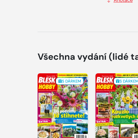
Anotace
Všechna vydání
(lidé t
S DÁRKEM
S DÁRKE