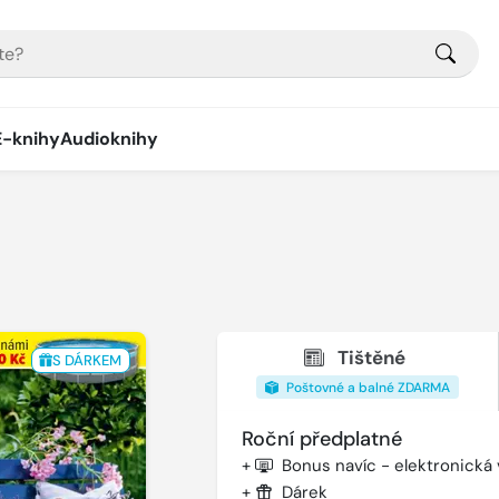
E-knihy
Audioknihy
Tištěné
S DÁRKEM
Poštovné a balné ZDARMA
Roční předplatné
+
Bonus navíc - elektronická
+
Dárek