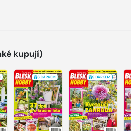
aké kupují)
M
S DÁRKEM
S DÁRKEM