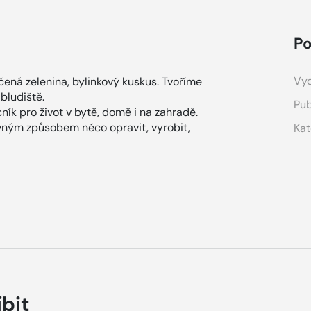
Po
Vyd
pečená zelenina, bylinkový kuskus. Tvoříme
 bludiště.
Pub
ík pro život v bytě, domě i na zahradě.
evným způsobem něco opravit, vyrobit,
Kat
íbit