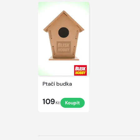
Ptačí budka
109
Koupit
Kč