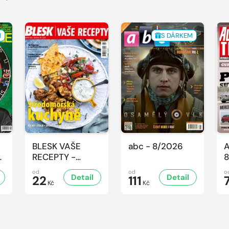
M
S DÁRKEM
BLESK VAŠE
abc - 8/2026
A
-
RECEPTY -
8
8/2026
od
od
o
Detail
Detail
22
111
Kč
Kč