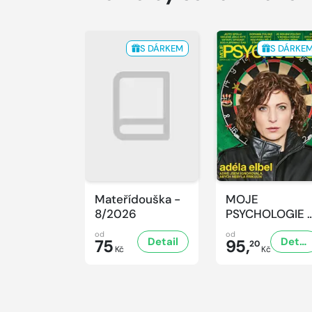
S DÁRKEM
S DÁRKE
Mateřídouška -
MOJE
8/2026
PSYCHOLOGIE 
8/2026
od
od
Detail
Detail
75
95,
20
Kč
Kč