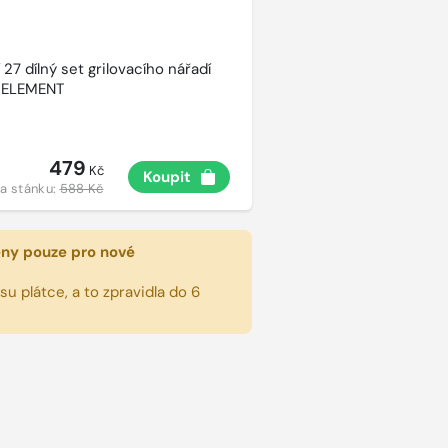
27 dílný set grilovacího nářadí
 ELEMENT
479
Kč
Koupit
a stánku:
588 Kč
eny pouze pro nové
u plátce, a to zpravidla do 6