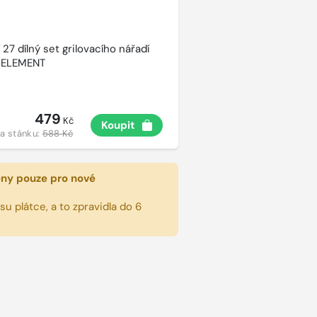
27 dílný set grilovacího nářadí
 ELEMENT
479
Kč
Koupit
a stánku:
588 Kč
eny pouze pro nové
u plátce, a to zpravidla do 6