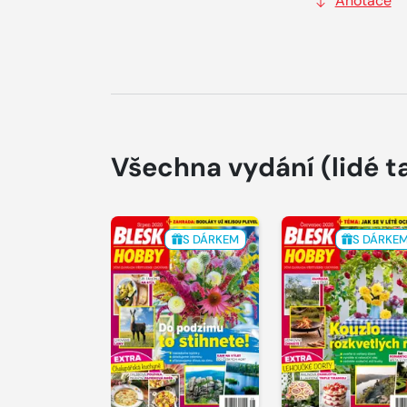
Anotace
Všechna vydání
(lidé t
S DÁRKEM
S DÁRKE