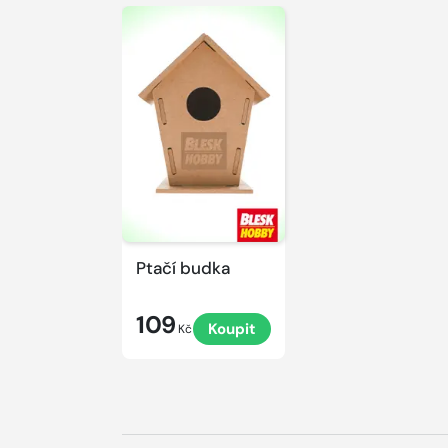
Ptačí budka
109
Koupit
Kč