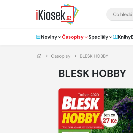
Přejít na hlavní obsah
VYHLEDÁVÁNÍ
Hlavní navigace
Noviny
Časopisy
Speciály
Knihy
Časopisy
BLESK HOBBY
BLESK HOBBY