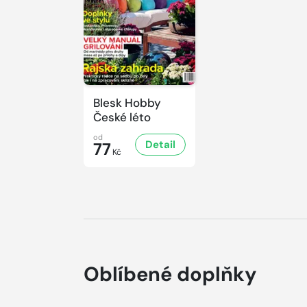
Blesk Hobby
České léto
od
Detail
77
Kč
Oblíbené doplňky