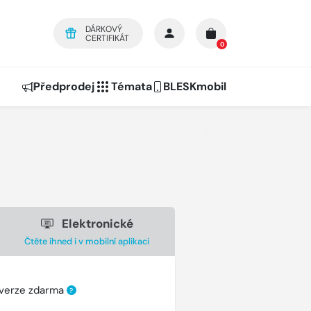
DÁRKOVÝ
CERTIFIKÁT
0
Předprodej
Témata
BLESKmobil
Elektronické
Čtěte ihned i v mobilní aplikaci
 verze zdarma
?