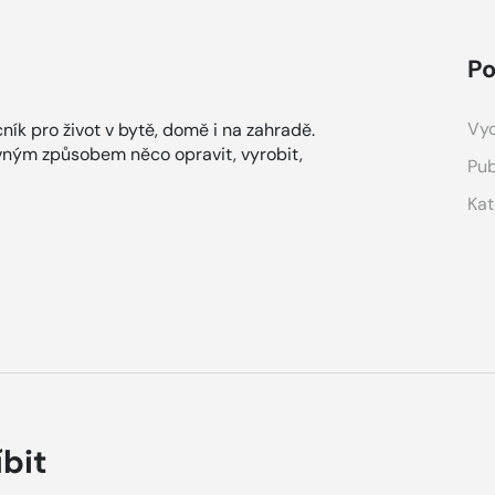
Po
Vyd
ík pro život v bytě, domě i na zahradě.
evným způsobem něco opravit, vyrobit,
Pub
Kat
íbit