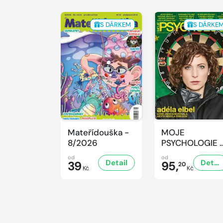
S DÁRKEM
S DÁRKE
Mateřídouška -
MOJE
8/2026
PSYCHOLOGIE 
8/2026
od
od
Detail
Detail
39
95,
20
Kč
Kč