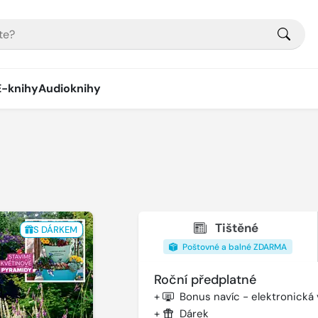
E-knihy
Audioknihy
Tištěné
S DÁRKEM
Poštovné a balné ZDARMA
Roční předplatné
+
Bonus navíc - elektronická
+
Dárek