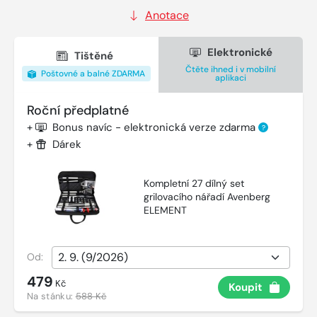
Anotace
Elektronické
Tištěné
Čtěte ihned i v mobilní
Poštovné a balné ZDARMA
aplikaci
Roční předplatné
+
Bonus navíc - elektronická verze zdarma
?
+
Dárek
Kompletní 27 dílný set
grilovacího nářadí Avenberg
ELEMENT
Od:
479
Kč
Koupit
Na stánku:
588 Kč