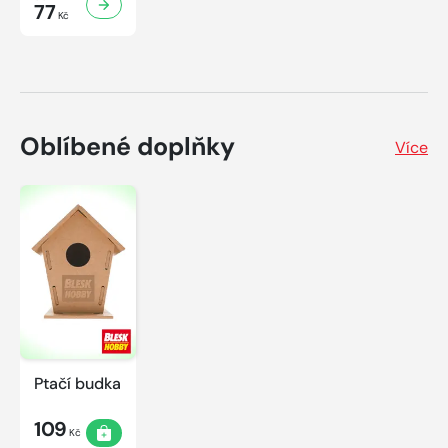
77
Kč
Oblíbené doplňky
Více
Ptačí budka
109
Kč