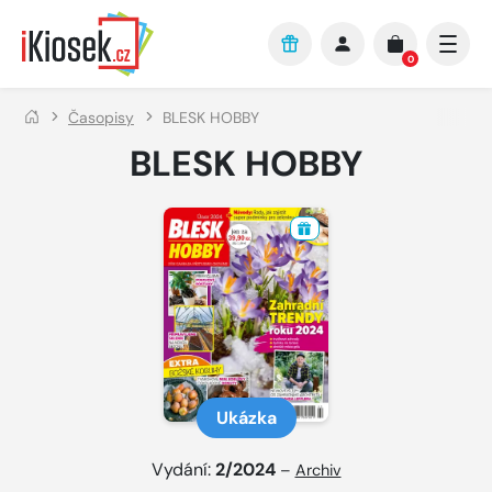
Přejít na hlavní obsah
0
Časopisy
BLESK HOBBY
BLESK HOBBY
Ukázka
Vydání:
2/2024
–
Archiv