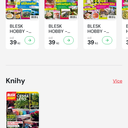
BLESK
BLESK
BLESK
HOBBY -
HOBBY -
HOBBY -
8/2026
7/2026
6/2026
od
od
od
39
39
39
Kč
Kč
Kč
Knihy
Více