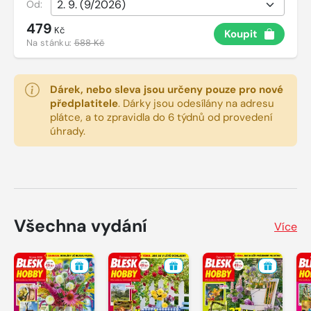
Od:
479
Kč
Koupit
Na stánku:
588 Kč
Dárek, nebo sleva jsou určeny pouze pro nové
předplatitele
.
Dárky jsou odesílány na adresu
plátce, a to zpravidla do 6 týdnů od provedení
úhrady.
Všechna vydání
Více