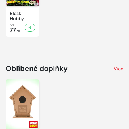
Blesk
Hobby
České léto
od
77
Kč
Oblíbené doplňky
Více