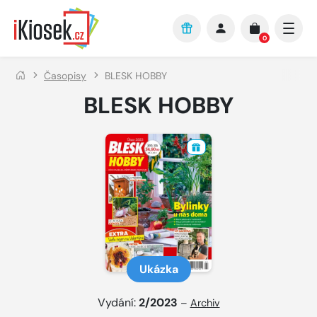
Přejít na hlavní obsah
0
Časopisy
BLESK HOBBY
BLESK HOBBY
Ukázka
Vydání:
2/2023
–
Archiv