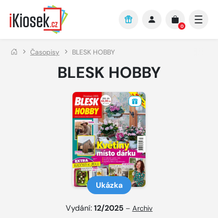
Přejít na hlavní obsah
0
Časopisy
BLESK HOBBY
BLESK HOBBY
Ukázka
Vydání:
12/2025
–
Archiv