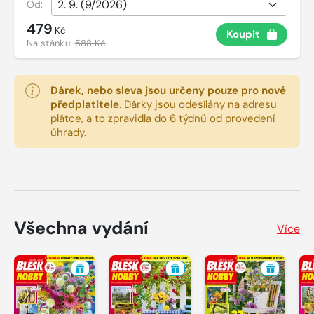
Od:
479
Kč
Koupit
Na stánku:
588 Kč
Dárek, nebo sleva jsou určeny pouze pro nové
předplatitele
.
Dárky jsou odesílány na adresu
plátce, a to zpravidla do 6 týdnů od provedení
úhrady.
Všechna vydání
Více