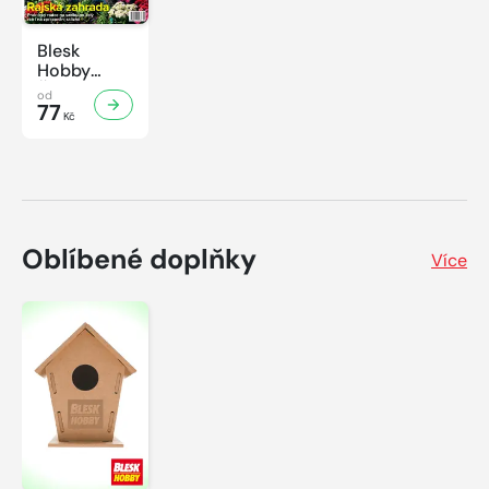
Blesk
Hobby
České léto
od
77
Kč
Oblíbené doplňky
Více