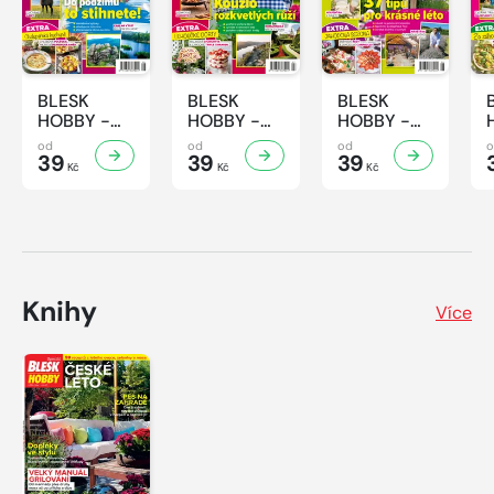
BLESK
BLESK
BLESK
HOBBY -
HOBBY -
HOBBY -
8/2026
7/2026
6/2026
od
od
od
39
39
39
Kč
Kč
Kč
Knihy
Více