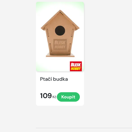
Ptačí budka
109
Koupit
Kč