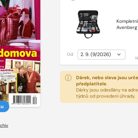
Kompletní 
Avenberg
Od:
N
Dárek, nebo sleva jsou urč
předplatitele
.
Dárky jsou odesílány na adres
týdnů od provedení úhrady.
ku
chiv