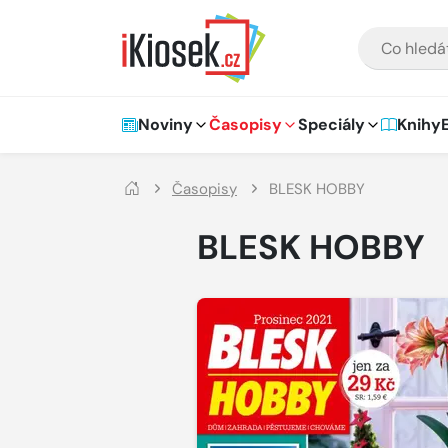
Přejít na hlavní obsah
VYHLEDÁVÁNÍ
Hlavní navigace
Noviny
Časopisy
Speciály
Knihy
Časopisy
BLESK HOBBY
BLESK HOBBY