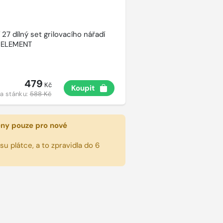
27 dílný set grilovacího nářadí
 ELEMENT
479
Kč
Koupit
a stánku:
588 Kč
eny pouze pro nové
u plátce, a to zpravidla do 6