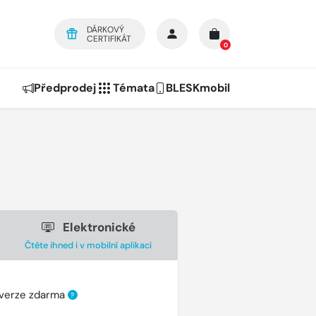
DÁRKOVÝ
CERTIFIKÁT
0
Předprodej
Témata
BLESKmobil
Elektronické
Čtěte ihned i v mobilní aplikaci
 verze zdarma
?