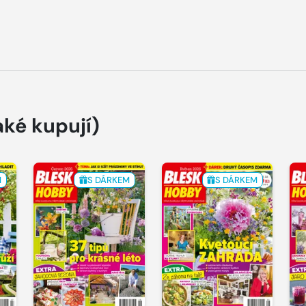
aké kupují)
M
S DÁRKEM
S DÁRKEM