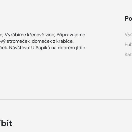
Po
Vyd
ce; Vyrábíme křenové víno; Připravujeme
žový stromeček, domeček z krabice.
Pub
ek. Návštěva: U Sapíků na dobrém jídle.
Kat
íbit