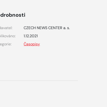
drobnosti
avatel:
CZECH NEWS CENTER a. s.
likováno:
1.12.2021
egorie:
Časopisy