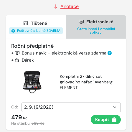
Anotace
Elektronické
Tištěné
Čtěte ihned i v mobilní
Poštovné a balné ZDARMA
aplikaci
Roční předplatné
+
Bonus navíc - elektronická verze zdarma
?
+
Dárek
Kompletní 27 dílný set
grilovacího nářadí Avenberg
ELEMENT
Od:
479
Kč
Koupit
Na stánku:
588 Kč