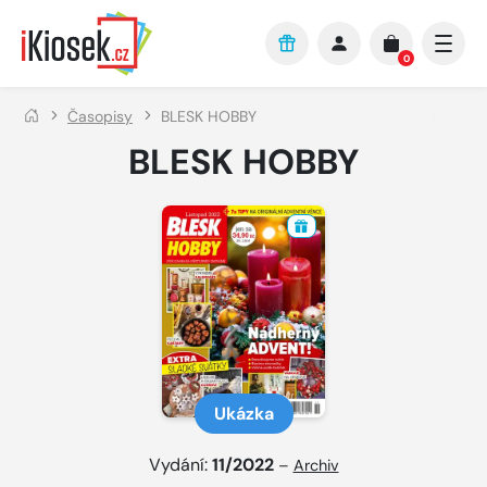
Přejít na hlavní obsah
0
Časopisy
BLESK HOBBY
BLESK HOBBY
Ukázka
Vydání:
11/2022
–
Archiv