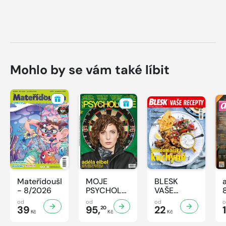
Mohlo by se vám také líbit
Mateřídouška
MOJE
BLESK
- 8/2026
PSYCHOLOGIE
VAŠE
- 8/2026
RECEPTY -
od
od
od
39
95,
8/2026
22
1
20
Kč
Kč
Kč