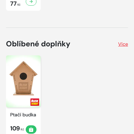
77
Kč
Oblíbené doplňky
Více
Ptačí budka
109
Kč