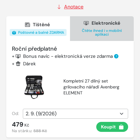
Anotace
Elektronické
Tištěné
Čtěte ihned i v mobilní
Poštovné a balné ZDARMA
aplikaci
Roční předplatné
+
Bonus navíc - elektronická verze zdarma
?
+
Dárek
Kompletní 27 dílný set
grilovacího nářadí Avenberg
ELEMENT
Od:
479
Kč
Koupit
Na stánku:
588 Kč