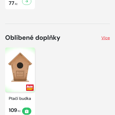
77
Kč
Oblíbené doplňky
Více
Ptačí budka
109
Kč