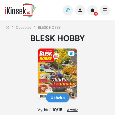
Přejít na hlavní obsah
0
Časopisy
BLESK HOBBY
BLESK HOBBY
Ukázka
Vydání:
10/15
–
Archiv