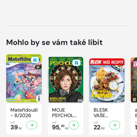
Mohlo by se vám také líbit
Mateřídouška
MOJE
BLESK
- 8/2026
PSYCHOLOGIE
VAŠE
- 8/2026
RECEPTY -
od
od
od
39
95,
8/2026
22
1
20
Kč
Kč
Kč