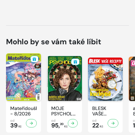
Mohlo by se vám také líbit
Mateřídouška
MOJE
BLESK
- 8/2026
PSYCHOLOGIE
VAŠE
- 8/2026
RECEPTY -
od
od
od
39
95,
8/2026
22
1
20
Kč
Kč
Kč