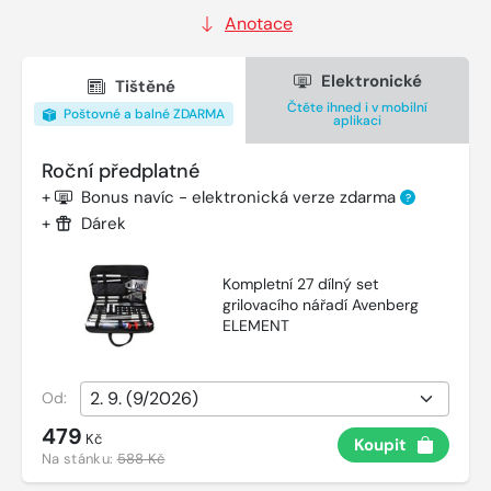
Anotace
Elektronické
Tištěné
Čtěte ihned i v mobilní
Poštovné a balné ZDARMA
aplikaci
Roční předplatné
+
Bonus navíc - elektronická verze zdarma
?
+
Dárek
Kompletní 27 dílný set
grilovacího nářadí Avenberg
ELEMENT
Od:
479
Kč
Koupit
Na stánku:
588 Kč