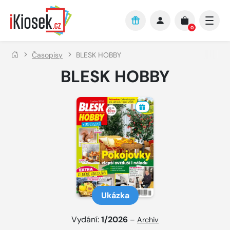
Přejít na hlavní obsah
0
Časopisy
BLESK HOBBY
BLESK HOBBY
Ukázka
Vydání:
1/2026
–
Archiv