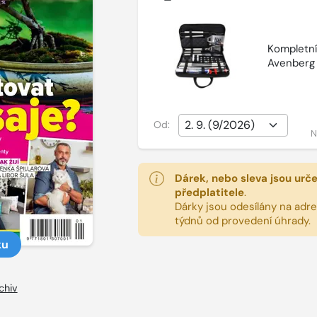
Kompletní 
Avenberg
Od:
N
Dárek, nebo sleva jsou urč
předplatitele
.
Dárky jsou odesílány na adres
týdnů od provedení úhrady.
ku
chiv