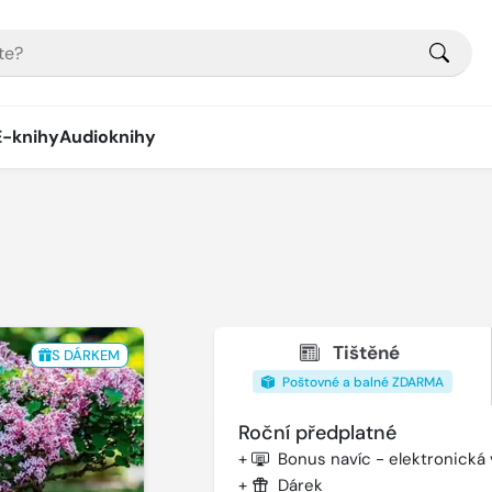
E-knihy
Audioknihy
Tištěné
S DÁRKEM
Poštovné a balné ZDARMA
Roční předplatné
+
Bonus navíc - elektronická
+
Dárek