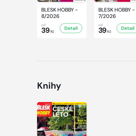
BLESK HOBBY -
BLESK HOBBY -
8/2026
7/2026
od
od
Detail
Detail
39
39
Kč
Kč
Knihy