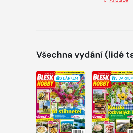
Anotace
Všechna vydání
(lidé t
S DÁRKEM
S DÁRKE