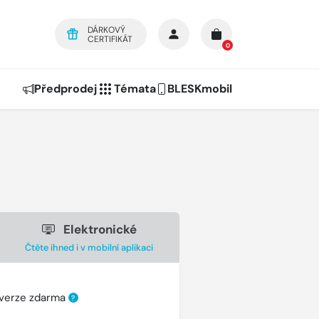
DÁRKOVÝ
CERTIFIKÁT
0
Předprodej
Témata
BLESKmobil
Elektronické
Čtěte ihned i v mobilní aplikaci
 verze zdarma
?