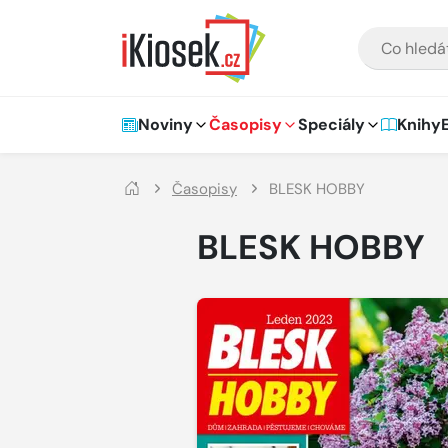
Přejít na hlavní obsah
VYHLEDÁVÁNÍ
Hlavní navigace
Noviny
Časopisy
Speciály
Knihy
Časopisy
BLESK HOBBY
BLESK HOBBY