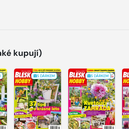
aké kupují)
M
S DÁRKEM
S DÁRKEM