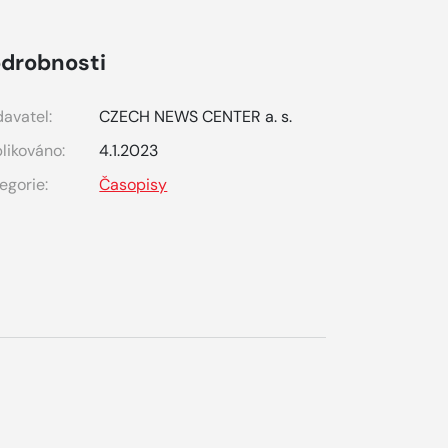
drobnosti
avatel:
CZECH NEWS CENTER a. s.
likováno:
4.1.2023
egorie:
Časopisy