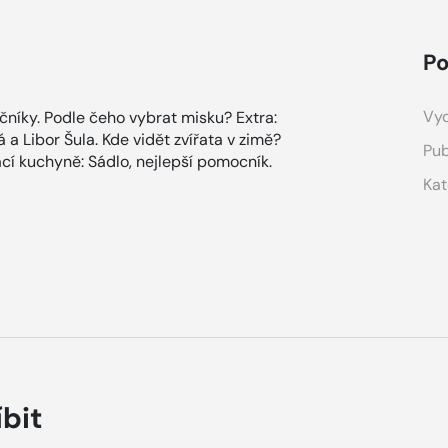
Po
Vyd
čníky. Podle čeho vybrat misku? Extra:
 a Libor Šula. Kde vidět zvířata v zimě?
Pub
í kuchyně: Sádlo, nejlepší pomocník.
Kat
íbit