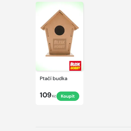
Ptačí budka
109
Koupit
Kč