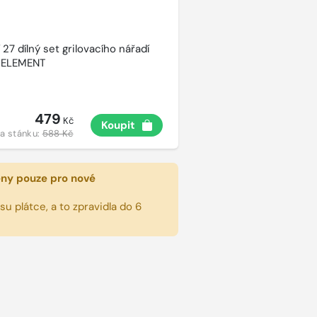
27 dílný set grilovacího nářadí
 ELEMENT
479
Kč
Koupit
a stánku:
588 Kč
eny pouze pro nové
u plátce, a to zpravidla do 6