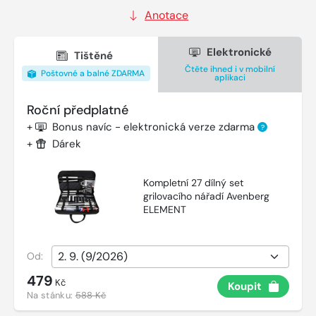
Anotace
Elektronické
Tištěné
Čtěte ihned i v mobilní
Poštovné a balné ZDARMA
aplikaci
Roční předplatné
+
Bonus navíc - elektronická verze zdarma
?
+
Dárek
Kompletní 27 dílný set
grilovacího nářadí Avenberg
ELEMENT
Od:
479
Kč
Koupit
Na stánku:
588 Kč