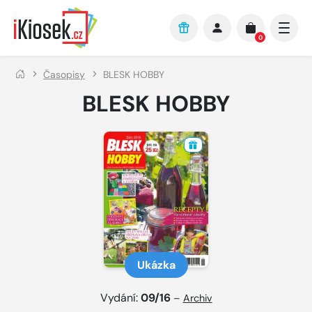
Přejít na hlavní obsah
0
Časopisy
BLESK HOBBY
BLESK HOBBY
Ukázka
Vydání:
09/16
–
Archiv