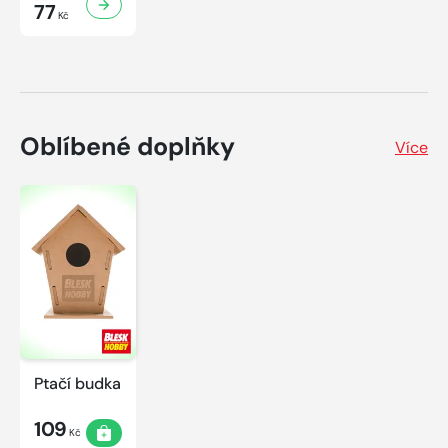
77
Kč
Oblíbené doplňky
Více
Ptačí budka
109
Kč