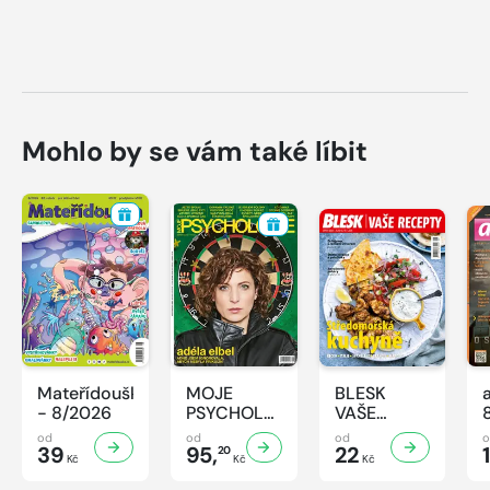
Mohlo by se vám také líbit
Mateřídouška
MOJE
BLESK
- 8/2026
PSYCHOLOGIE
VAŠE
- 8/2026
RECEPTY -
od
od
od
39
95,
8/2026
22
1
20
Kč
Kč
Kč