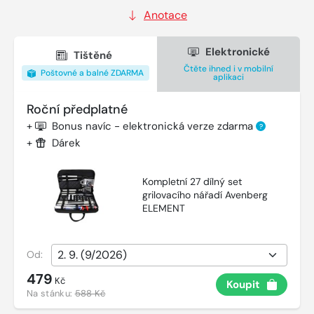
Anotace
Elektronické
Tištěné
Čtěte ihned i v mobilní
Poštovné a balné ZDARMA
aplikaci
Roční předplatné
+
Bonus navíc - elektronická verze zdarma
?
+
Dárek
Kompletní 27 dílný set
grilovacího nářadí Avenberg
ELEMENT
Od:
479
Kč
Koupit
Na stánku:
588 Kč