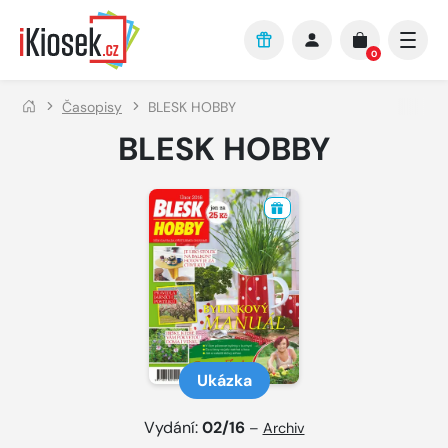
Přejít na hlavní obsah
0
Časopisy
BLESK HOBBY
BLESK HOBBY
Ukázka
Vydání:
02/16
–
Archiv