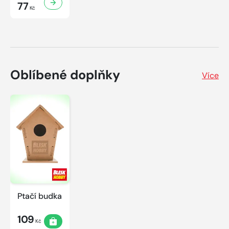
77
Kč
Oblíbené doplňky
Více
Ptačí budka
109
Kč