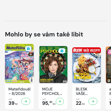
Mohlo by se vám také líbit
Mateřídouška
MOJE
BLESK
- 8/2026
PSYCHOLOGIE
VAŠE
- 8/2026
RECEPTY -
od
od
od
39
95,
8/2026
22
1
20
Kč
Kč
Kč