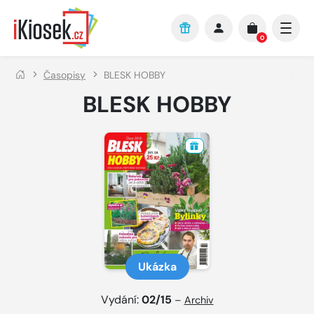
Přejít na hlavní obsah
0
Časopisy
BLESK HOBBY
BLESK HOBBY
Ukázka
Vydání:
02/15
–
Archiv