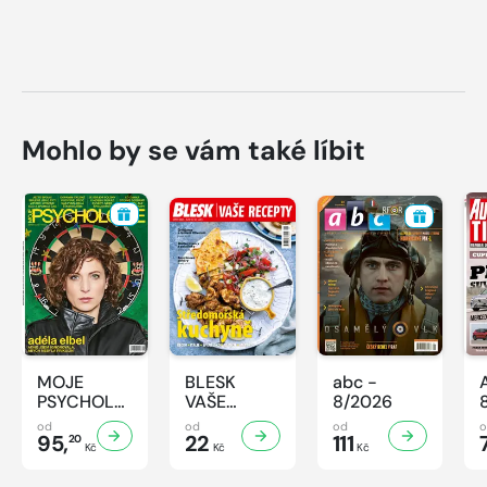
Mohlo by se vám také líbit
MOJE
BLESK
abc -
PSYCHOLOGIE
VAŠE
8/2026
- 8/2026
RECEPTY -
od
od
od
95,
8/2026
22
111
20
Kč
Kč
Kč