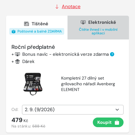
Anotace
Elektronické
Tištěné
Čtěte ihned i v mobilní
Poštovné a balné ZDARMA
aplikaci
Roční předplatné
+
Bonus navíc - elektronická verze zdarma
?
+
Dárek
Kompletní 27 dílný set
grilovacího nářadí Avenberg
ELEMENT
Od:
479
Kč
Koupit
Na stánku:
588 Kč