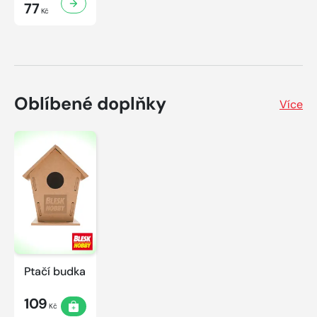
77
Kč
Oblíbené doplňky
Více
Ptačí budka
109
Kč