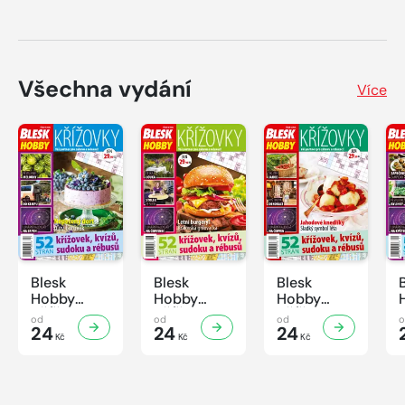
Všechna vydání
Více
Blesk
Blesk
Blesk
Hobby
Hobby
Hobby
KŘÍŽOVKY
KŘÍŽOVKY
KŘÍŽOVKY
od
od
od
- 7/2026
24
- 6/2026
24
- 5/2026
24
Kč
Kč
Kč