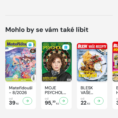
Mohlo by se vám také líbit
Mateřídouška
MOJE
BLESK
- 8/2026
PSYCHOLOGIE
VAŠE
- 8/2026
RECEPTY -
od
od
od
39
95,
8/2026
22
20
Kč
Kč
Kč