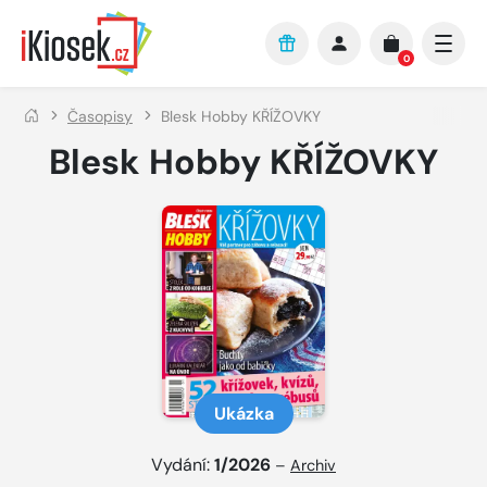
Přejít na hlavní obsah
0
Časopisy
Blesk Hobby KŘÍŽOVKY
Blesk Hobby KŘÍŽOVKY
Ukázka
Vydání:
1/2026
–
Archiv