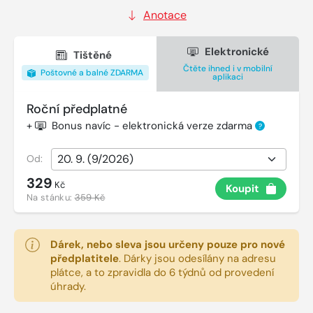
Anotace
Elektronické
Tištěné
Čtěte ihned i v mobilní
Poštovné a balné ZDARMA
aplikaci
Roční předplatné
+
Bonus navíc - elektronická verze zdarma
?
Od:
329
Kč
Koupit
Na stánku:
359 Kč
Dárek, nebo sleva jsou určeny pouze pro nové
předplatitele
.
Dárky jsou odesílány na adresu
plátce, a to zpravidla do 6 týdnů od provedení
úhrady.