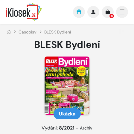
Přejít na hlavní obsah
0
Časopisy
BLESK Bydlení
BLESK Bydlení
Ukázka
Vydání:
8/2021
–
Archiv