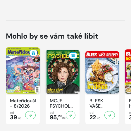
Mohlo by se vám také líbit
Mateřídouška
MOJE
BLESK
- 8/2026
PSYCHOLOGIE
VAŠE
- 8/2026
RECEPTY -
od
od
od
39
95,
8/2026
22
20
Kč
Kč
Kč