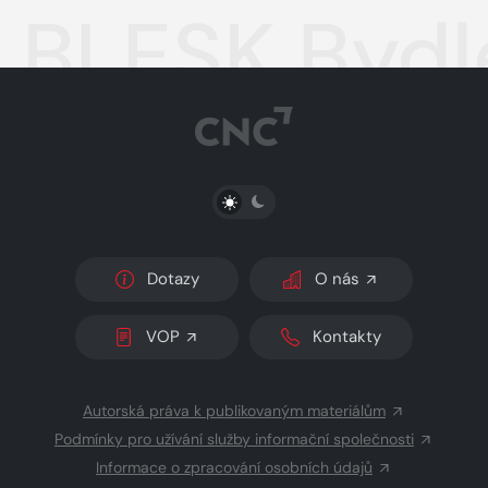
BLESK Bydle
PŘEPNOUT SVĚTLÝ/TMAVÝ REŽIM
Dotazy
O nás
VOP
Kontakty
Autorská práva k publikovaným materiálům
Podmínky pro užívání služby informační společnosti
Informace o zpracování osobních údajů