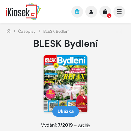
Přejít na hlavní obsah
0
Časopisy
BLESK Bydlení
BLESK Bydlení
Ukázka
Vydání:
7/2019
–
Archiv