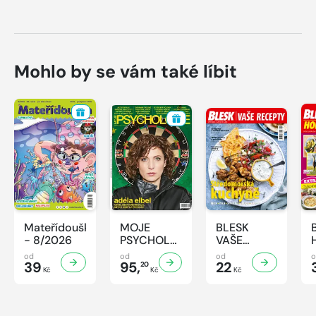
Mohlo by se vám také líbit
Mateřídouška
MOJE
BLESK
- 8/2026
PSYCHOLOGIE
VAŠE
- 8/2026
RECEPTY -
od
od
od
39
95,
8/2026
22
20
Kč
Kč
Kč