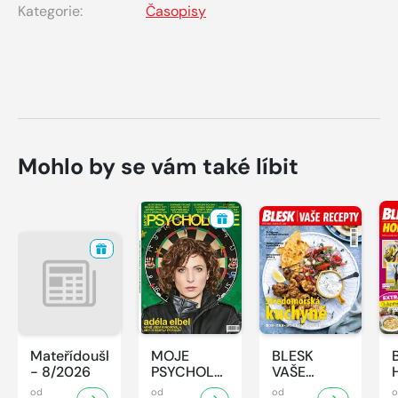
Kategorie:
Časopisy
Mohlo by se vám také líbit
Mateřídouška
MOJE
BLESK
- 8/2026
PSYCHOLOGIE
VAŠE
- 8/2026
RECEPTY -
od
od
od