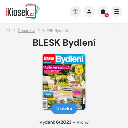
Přejít na hlavní obsah
0
Časopisy
BLESK Bydlení
BLESK Bydlení
Ukázka
Vydání:
6/2023
–
Archiv