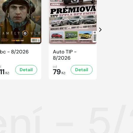
Další
bc - 8/2026
Auto TIP -
Sluníčko -
8/2026
8/2026
d
od
od
Detail
Detail
D
11
79
47
Kč
Kč
Kč
ní - 5