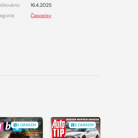
likováno:
16.4.2025
egorie:
Časopisy
S DÁRKEM
S DÁRKEM
S 