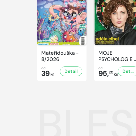
Mateřídouška -
MOJE
8/2026
PSYCHOLOGIE 
8/2026
od
od
Detail
Detail
39
95,
20
Kč
Kč
BLES