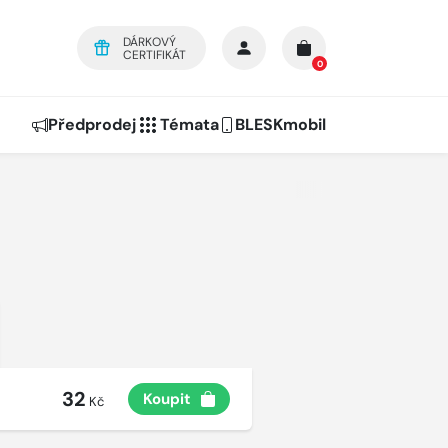
DÁRKOVÝ
CERTIFIKÁT
0
Předprodej
Témata
BLESKmobil
32
Koupit
Kč