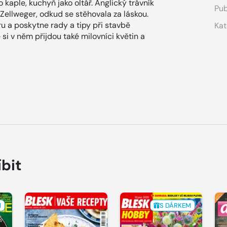
kaple, kuchyň jako oltář. Anglický trávník
Pub
Zellweger, odkud se stěhovala za láskou.
éru a poskytne rady a tipy při stavbě
Kat
si v něm přijdou také milovníci květin a
íbit
M
S DÁRKEM