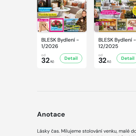
BLESK Bydlení -
BLESK Bydlení -
1/2026
12/2025
od
od
Detail
Detail
32
32
Kč
Kč
Anotace
Lásky čas. Milujeme stolování venku, malé d