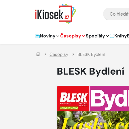
Přejít na hlavní obsah
VYHLEDÁVÁNÍ
Hlavní navigace
Noviny
Časopisy
Speciály
Knihy
Časopisy
BLESK Bydlení
BLESK Bydlení