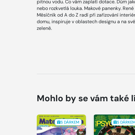
pitnou vodu. Co vám zaplatí dotace. Dům jako 
nebo rozkvetlá louka. Makové panenky. René 
Měsíčník od A do Z radí při zařizování interi
domu, inspiruje v oblastech designu a na své 
zeleně.
Mohlo by se vám také l
S DÁRKEM
S DÁRKE