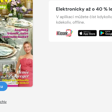
ku
chiv