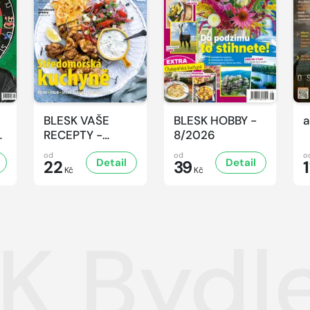
BLESK VAŠE
BLESK HOBBY -
a
-
RECEPTY -
8/2026
8/2026
od
od
o
Detail
Detail
22
39
1
Kč
Kč
K Bydle