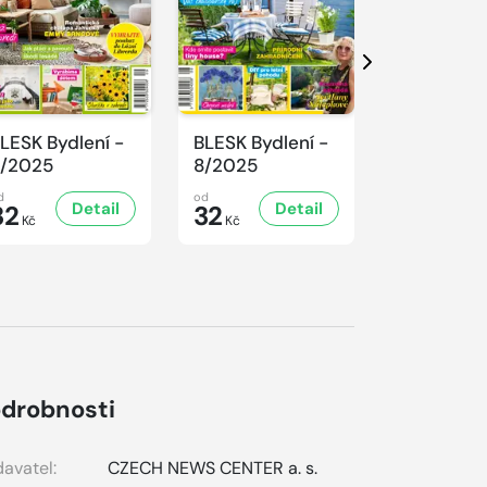
Další
LESK Bydlení -
BLESK Bydlení -
BLESK Bydl
/2025
8/2025
7/2025
d
od
od
Detail
Detail
D
32
32
32
Kč
Kč
Kč
drobnosti
avatel:
CZECH NEWS CENTER a. s.