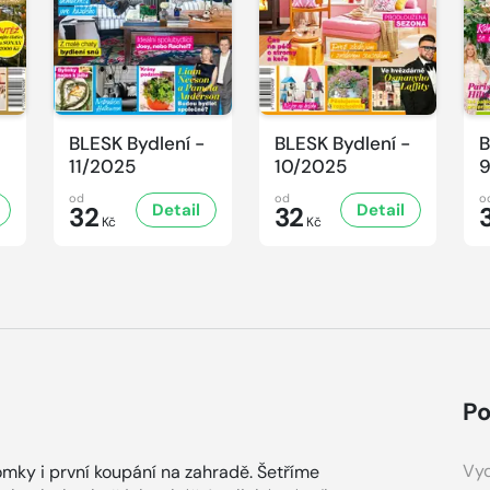
BLESK Bydlení -
BLESK Bydlení -
B
11/2025
10/2025
9
od
od
o
Detail
Detail
32
32
Kč
Kč
Po
Vyd
omky i první koupání na zahradě. Šetříme