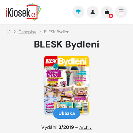
Přejít na hlavní obsah
0
Časopisy
BLESK Bydlení
BLESK Bydlení
Ukázka
Vydání:
3/2019
–
Archiv