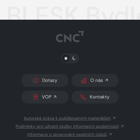
BLESK Bydl
PŘEPNOUT SVĚTLÝ/TMAVÝ REŽIM
Dotazy
O nás
VOP
Kontakty
Autorská práva k publikovaným materiálům
Podmínky pro užívání služby informační společnosti
Informace o zpracování osobních údajů