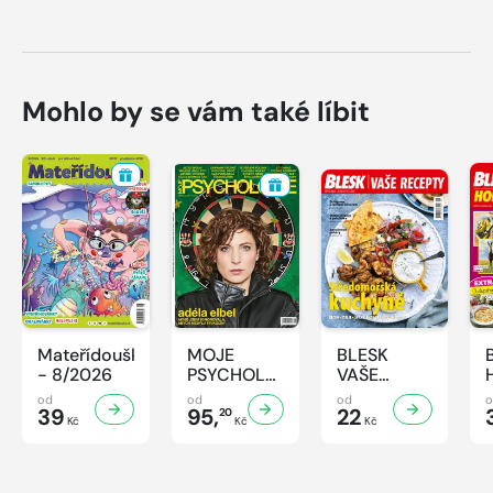
Mohlo by se vám také líbit
Mateřídouška
MOJE
BLESK
- 8/2026
PSYCHOLOGIE
VAŠE
- 8/2026
RECEPTY -
od
od
od
39
95,
8/2026
22
20
Kč
Kč
Kč