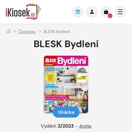
Přejít na hlavní obsah
0
Časopisy
BLESK Bydlení
BLESK Bydlení
Ukázka
Vydání:
2/2023
–
Archiv