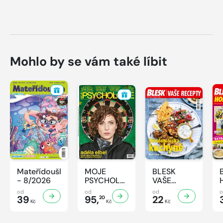
Mohlo by se vám také líbit
Mateřídouška
MOJE
BLESK
- 8/2026
PSYCHOLOGIE
VAŠE
- 8/2026
RECEPTY -
od
od
od
39
95,
8/2026
22
20
Kč
Kč
Kč