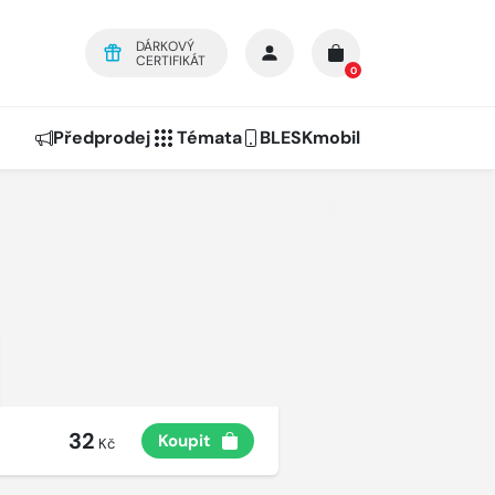
DÁRKOVÝ
CERTIFIKÁT
0
Předprodej
Témata
BLESKmobil
32
Koupit
Kč