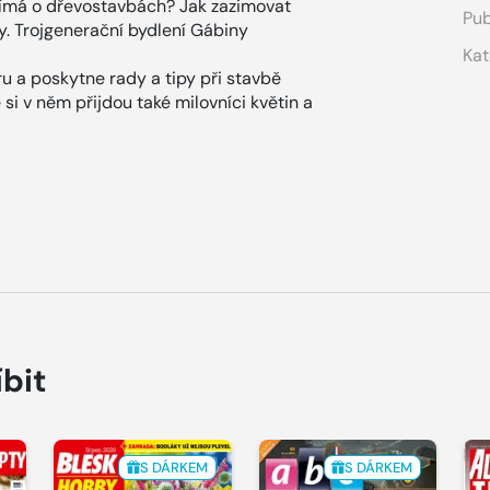
ajímá o dřevostavbách? Jak zazimovat
Pub
y. Trojgenerační bydlení Gábiny
Kat
éru a poskytne rady a tipy při stavbě
si v něm přijdou také milovníci květin a
íbit
S DÁRKEM
S DÁRKEM