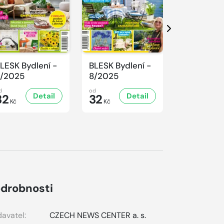
Další
LESK Bydlení -
BLESK Bydlení -
BLESK Bydl
/2025
8/2025
7/2025
d
od
od
Detail
Detail
D
32
32
32
Kč
Kč
Kč
drobnosti
avatel:
CZECH NEWS CENTER a. s.