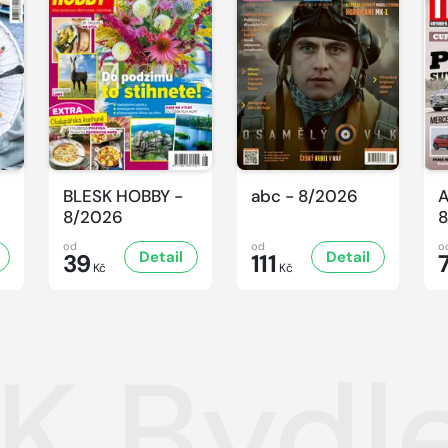
BLESK HOBBY -
abc - 8/2026
A
8/2026
8
od
od
o
Detail
Detail
39
111
Kč
Kč
K Bydle