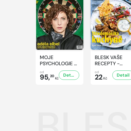
MOJE
BLESK VAŠE
PSYCHOLOGIE -
RECEPTY -
8/2026
8/2026
od
od
Detail
Detail
95,
22
20
Kč
Kč
BLES