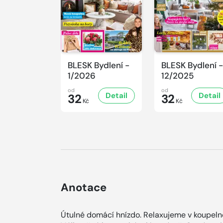
BLESK Bydlení -
BLESK Bydlení -
1/2026
12/2025
od
od
Detail
Detail
32
32
Kč
Kč
Anotace
Útulné domácí hnízdo. Relaxujeme v koupelně