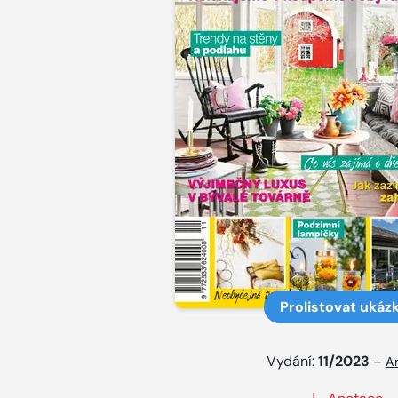
Prolistovat ukáz
Vydání:
11/2023
–
Ar