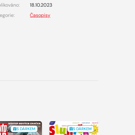
likováno:
18.10.2023
egorie:
Časopisy
S DÁRKEM
S DÁRKEM