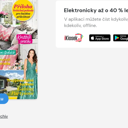
ku
chiv