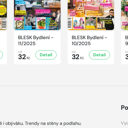
BLESK Bydlení -
BLESK Bydlení -
B
11/2025
10/2025
9
od
od
o
Detail
Detail
32
32
Kč
Kč
Po
Vyd
 i obýváku. Trendy na stěny a podlahu.