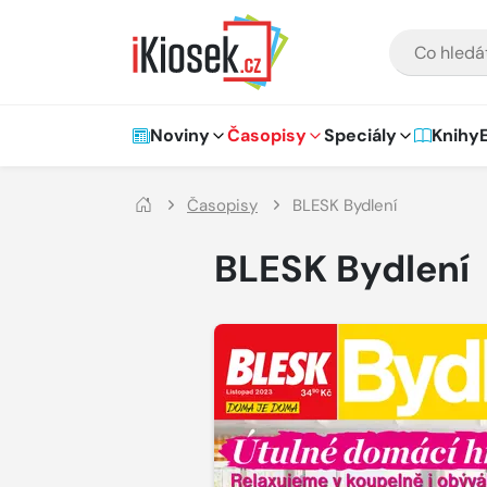
Přejít na hlavní obsah
VYHLEDÁVÁNÍ
Hlavní navigace
Noviny
Časopisy
Speciály
Knihy
Časopisy
BLESK Bydlení
BLESK Bydlení