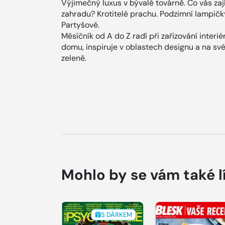
Výjimečný luxus v bývalé továrně. Co vás z
zahradu? Krotitelé prachu. Podzimní lampičk
Partyšové.
Měsíčník od A do Z radí při zařizování interi
domu, inspiruje v oblastech designu a na své 
zeleně.
Mohlo by se vám také l
S DÁRKEM