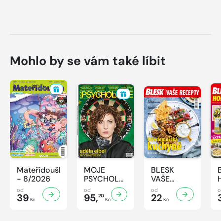
Mohlo by se vám také líbit
Mateřídouška
MOJE
BLESK
- 8/2026
PSYCHOLOGIE
VAŠE
- 8/2026
RECEPTY -
od
od
od
39
95,
8/2026
22
20
Kč
Kč
Kč