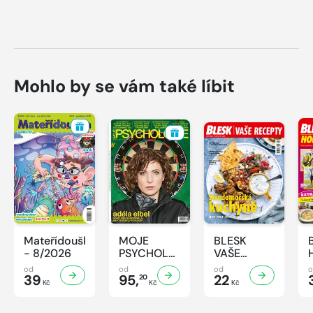
Mohlo by se vám také líbit
Mateřídouška
MOJE
BLESK
- 8/2026
PSYCHOLOGIE
VAŠE
- 8/2026
RECEPTY -
od
od
od
39
95,
8/2026
22
20
Kč
Kč
Kč