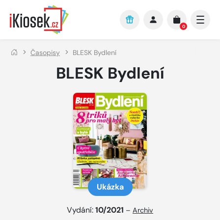
Přejít na hlavní obsah
0
Časopisy
BLESK Bydlení
BLESK Bydlení
Ukázka
Vydání:
10/2021
–
Archiv