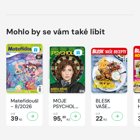
Mohlo by se vám také líbit
Mateřídouška
MOJE
BLESK
- 8/2026
PSYCHOLOGIE
VAŠE
- 8/2026
RECEPTY -
od
od
od
39
95,
8/2026
22
20
Kč
Kč
Kč