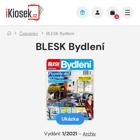
Přejít na hlavní obsah
0
Časopisy
BLESK Bydlení
BLESK Bydlení
Ukázka
Vydání:
1/2021
–
Archiv