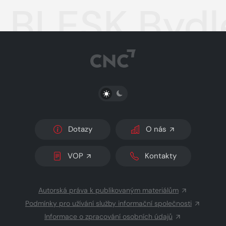
BLESK Bydle
PŘEPNOUT SVĚTLÝ/TMAVÝ REŽIM
Dotazy
O nás
VOP
Kontakty
Autorská práva k publikovaným materiálům
Podmínky pro užívání služby informační společnosti
Informace o zpracování osobních údajů