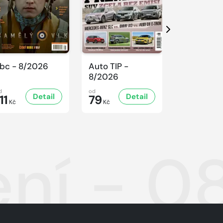
Další
bc - 8/2026
Auto TIP -
Sluníčko -
8/2026
8/2026
d
od
od
Detail
Detail
D
11
79
47
Kč
Kč
Kč
ní - 0