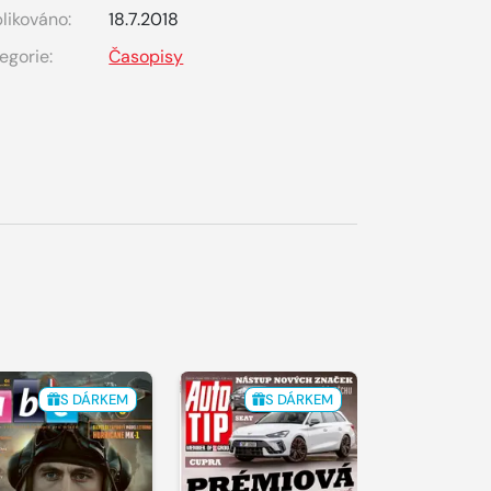
likováno:
18.7.2018
egorie:
Časopisy
S DÁRKEM
S DÁRKEM
S 