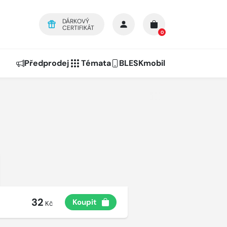
DÁRKOVÝ
CERTIFIKÁT
0
Předprodej
Témata
BLESKmobil
32
Koupit
Kč