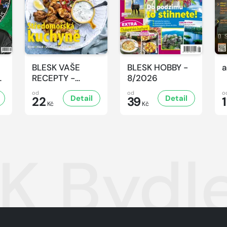
BLESK VAŠE
BLESK HOBBY -
a
-
RECEPTY -
8/2026
8/2026
od
od
o
Detail
Detail
22
39
1
Kč
Kč
K Bydle