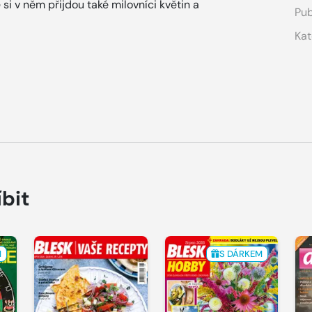
si v něm přijdou také milovníci květin a
Pub
Kat
íbit
M
S DÁRKEM