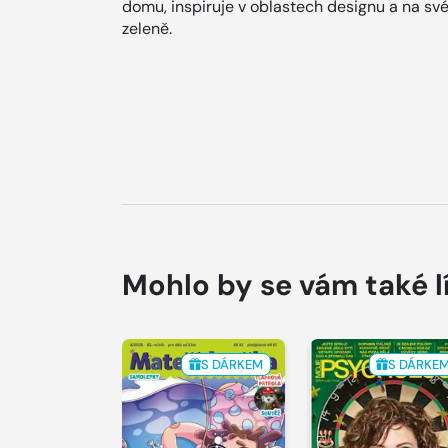
domu, inspiruje v oblastech designu a na své 
zeleně.
Mohlo by se vám také l
S DÁRKEM
S DÁRKE