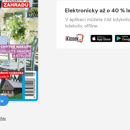
ku
hiv