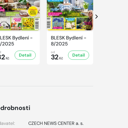
Další
LESK Bydlení -
BLESK Bydlení -
BLESK Bydl
/2025
8/2025
7/2025
d
od
od
Detail
Detail
D
32
32
32
Kč
Kč
Kč
drobnosti
avatel:
CZECH NEWS CENTER a. s.