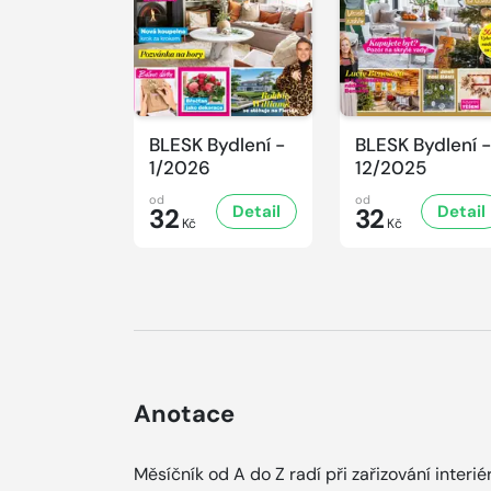
BLESK Bydlení -
BLESK Bydlení -
1/2026
12/2025
od
od
Detail
Detail
32
32
Kč
Kč
Anotace
Měsíčník od A do Z radí při zařizování interi