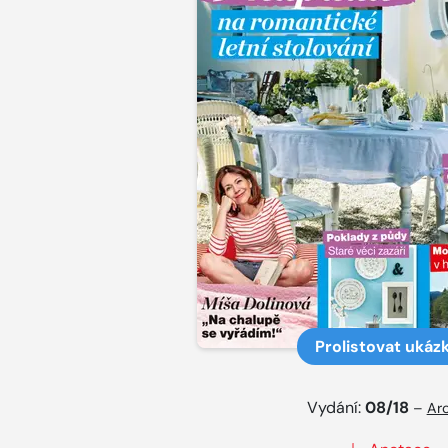
Prolistovat ukáz
Vydání:
08/18
–
Arc