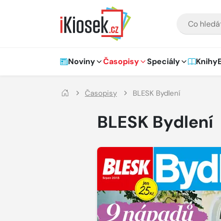
Přejít na hlavní obsah
VYHLEDÁVÁNÍ
Hlavní navigace
Noviny
Časopisy
Speciály
Knihy
Časopisy
BLESK Bydlení
BLESK Bydlení