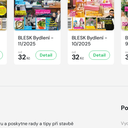
BLESK Bydlení -
BLESK Bydlení -
B
11/2025
10/2025
9
od
od
o
Detail
Detail
32
32
Kč
Kč
Po
Vyd
éru a poskytne rady a tipy při stavbě