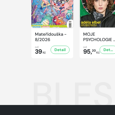
Mateřídouška -
MOJE
8/2026
PSYCHOLOGIE 
8/2026
od
od
Detail
Detail
39
95,
20
Kč
Kč
BLES