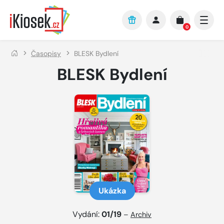
Přejít na hlavní obsah
0
Časopisy
BLESK Bydlení
BLESK Bydlení
Ukázka
Vydání:
01/19
–
Archiv