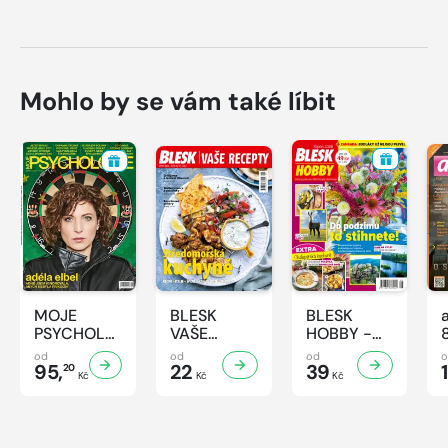
Mohlo by se vám také líbit
MOJE
BLESK
BLESK
PSYCHOLOGIE
VAŠE
HOBBY -
- 8/2026
RECEPTY -
8/2026
od
od
od
95,
8/2026
22
39
1
20
Kč
Kč
Kč