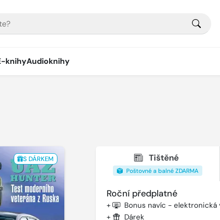
E-knihy
Audioknihy
Tištěné
S DÁRKEM
Poštovné a balné ZDARMA
Roční předplatné
+
Bonus navíc - elektronická
+
Dárek