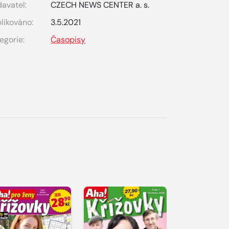
avatel:
CZECH NEWS CENTER a. s.
likováno:
3.5.2021
egorie:
Časopisy
S 