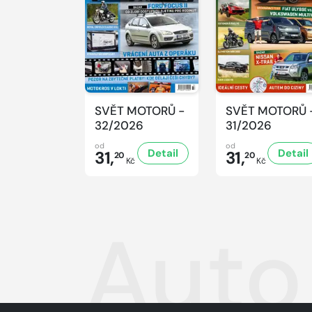
SVĚT MOTORŮ -
SVĚT MOTORŮ 
32/2026
31/2026
od
od
Detail
Detail
31,
31,
20
20
Kč
Kč
Auto