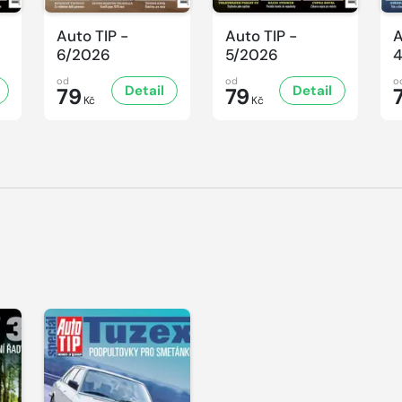
Auto TIP -
Auto TIP -
A
6/2026
5/2026
od
od
o
Detail
Detail
79
79
Kč
Kč