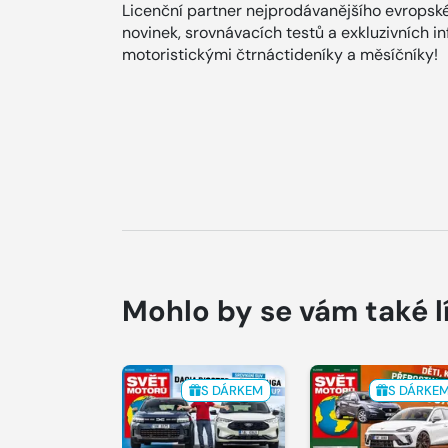
Licenční partner nejprodávanějšího evropské
novinek, srovnávacích testů a exkluzivních i
motoristickými čtrnáctideníky a měsíčníky!
Mohlo by se vám také l
S DÁRKEM
S DÁRKE