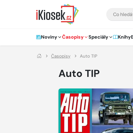
Přejít na hlavní obsah
VYHLEDÁVÁNÍ
Hlavní navigace
Noviny
Časopisy
Speciály
Knihy
Časopisy
Auto TIP
Auto TIP