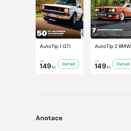
AutoTip 1 GTI
AutoTip 2 BMW
od
od
Detail
Detail
149
149
Kč
Kč
Anotace