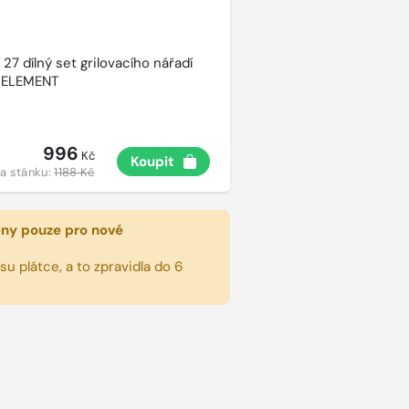
27 dílný set grilovacího nářadí
 ELEMENT
996
Kč
Koupit
a stánku:
1188 Kč
eny pouze pro nové
u plátce, a to zpravidla do 6