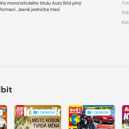
Vyd
ho motoristického titulu Auto Bild plný
nformací. Jasná jednička mezi
Pub
Kat
íbit
M
S DÁRKEM
S DÁRKEM