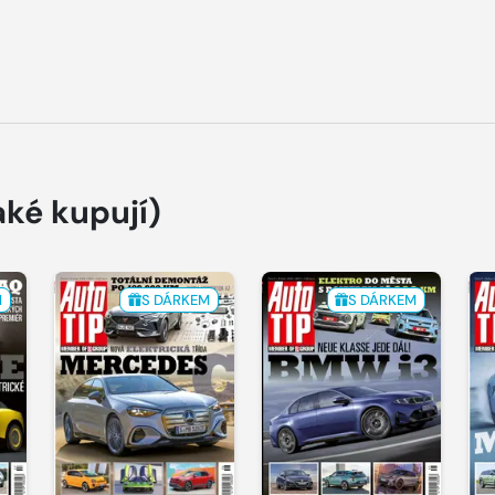
aké kupují)
M
S DÁRKEM
S DÁRKEM