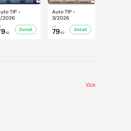
uto TIP -
Auto TIP -
Auto TIP -
4/2026
3/2026
2/2026
d
od
od
Detail
Detail
D
79
79
79
Kč
Kč
Kč
Více