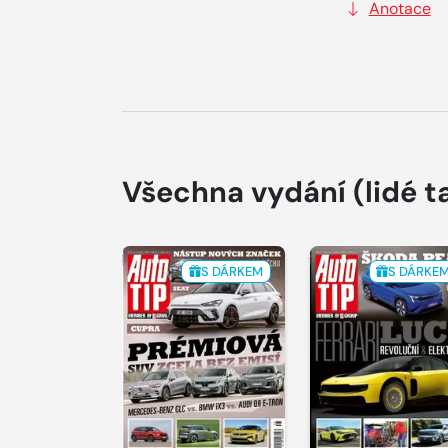
Anotace
Všechna vydání
(lidé t
S DÁRKEM
S DÁRKE