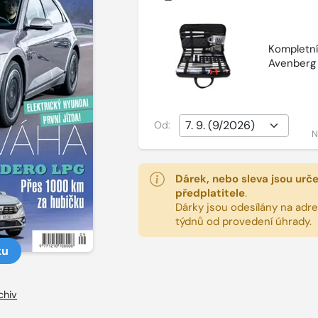
Kompletní 
Avenberg
Od:
N
Dárek, nebo sleva jsou urč
předplatitele
.
Dárky jsou odesílány na adres
týdnů od provedení úhrady.
ku
chiv