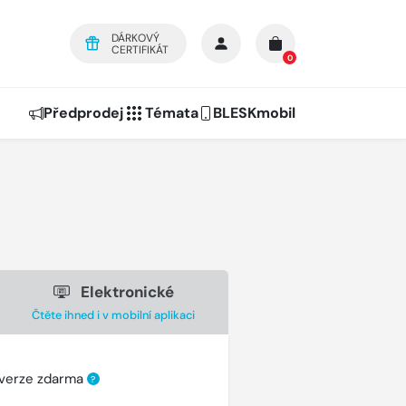
DÁRKOVÝ
CERTIFIKÁT
0
Předprodej
Témata
BLESKmobil
Elektronické
Čtěte ihned i v mobilní aplikaci
 verze zdarma
?