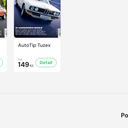
AutoTip Tuzex
od
Detail
149
Kč
Po