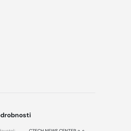
drobnosti
avatel:
CZECH NEWS CENTER a. s.