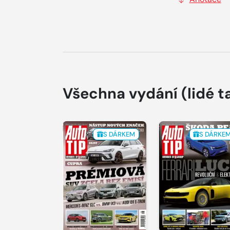
Všechna vydání
(lidé t
S DÁRKEM
S DÁRKE