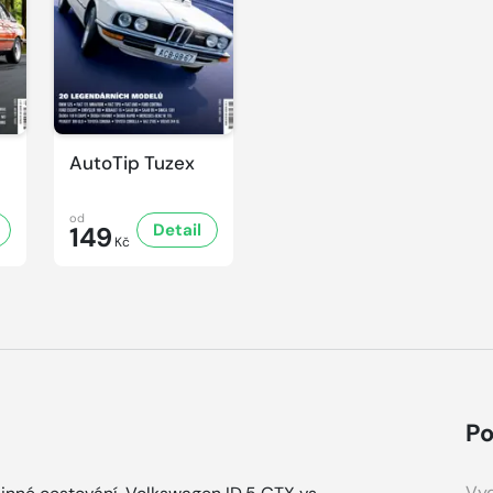
AutoTip Tuzex
od
Detail
149
Kč
Po
Vyd