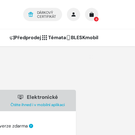
DÁRKOVÝ
CERTIFIKÁT
0
Předprodej
Témata
BLESKmobil
Elektronické
Čtěte ihned i v mobilní aplikaci
 verze zdarma
?