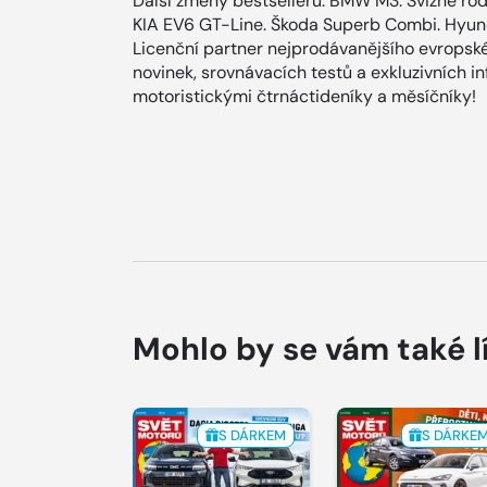
Další změny bestselleru. BMW M3. Svižné rod
KIA EV6 GT-Line. Škoda Superb Combi. Hyunda
Licenční partner nejprodávanějšího evropské
novinek, srovnávacích testů a exkluzivních i
motoristickými čtrnáctideníky a měsíčníky!
Mohlo by se vám také l
S DÁRKEM
S DÁRKE