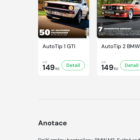
AutoTip 1 GTI
AutoTip 2 BMW
od
od
Detail
Detail
149
149
Kč
Kč
Anotace