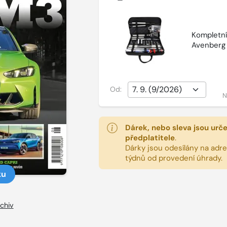
Kompletní 
Avenberg
Od:
N
Dárek, nebo sleva jsou urč
předplatitele
.
Dárky jsou odesílány na adres
týdnů od provedení úhrady.
ku
chiv