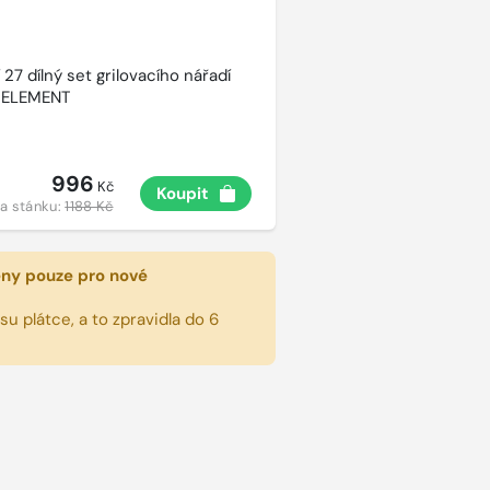
27 dílný set grilovacího nářadí
 ELEMENT
996
Kč
Koupit
a stánku:
1188 Kč
eny pouze pro nové
u plátce, a to zpravidla do 6