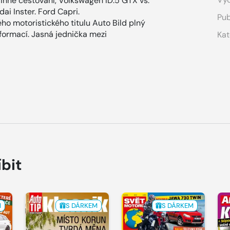
inné cestování, Volkswagen ID.5 GTX vs.
i Inster. Ford Capri.
Pub
ho motoristického titulu Auto Bild plný
nformací. Jasná jednička mezi
Kat
íbit
M
S DÁRKEM
S DÁRKEM