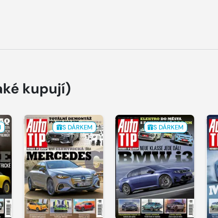
aké kupují)
M
S DÁRKEM
S DÁRKEM