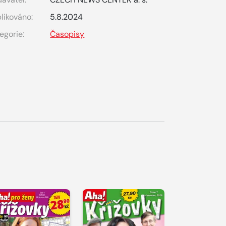
likováno:
5.8.2024
egorie:
Časopisy
S 