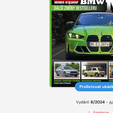
Prolistovat ukáz
Vydání:
8/2024
–
Ar
Anotace