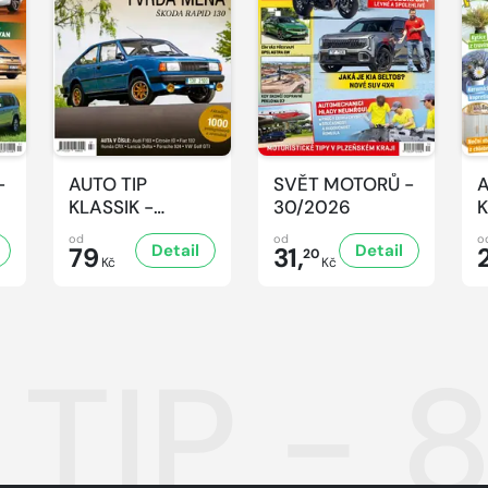
-
AUTO TIP
SVĚT MOTORŮ -
A
KLASSIK -
30/2026
K
7/2026
7
od
od
o
Detail
Detail
79
31,
20
Kč
Kč
 TIP - 