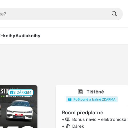
E-knihy
Audioknihy
Tištěné
S DÁRKEM
Poštovné a balné ZDARMA
Roční předplatné
+
Bonus navíc - elektronická
+
Dárek