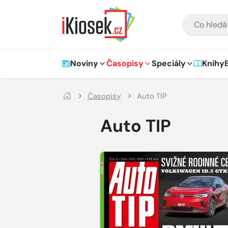
Přejít na hlavní obsah
VYHLEDÁVÁNÍ
Hlavní navigace
Noviny
Časopisy
Speciály
Knihy
Časopisy
Auto TIP
Auto TIP