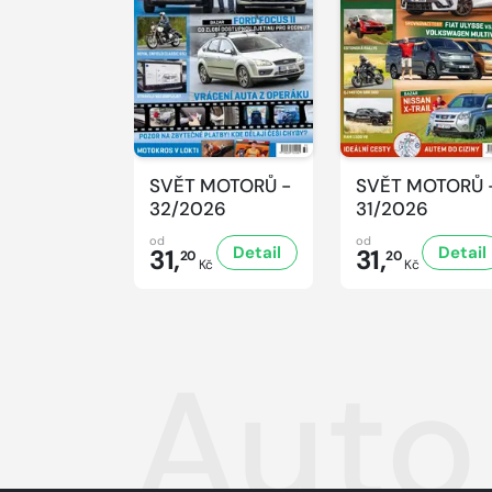
SVĚT MOTORŮ -
SVĚT MOTORŮ 
32/2026
31/2026
od
od
Detail
Detail
31,
31,
20
20
Kč
Kč
Auto