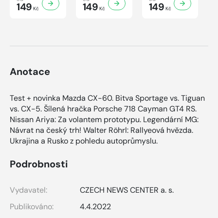
149
149
149
Kč
Kč
Kč
Anotace
Test + novinka Mazda CX-60. Bitva Sportage vs. Tiguan
vs. CX-5. Šílená hračka Porsche 718 Cayman GT4 RS.
Nissan Ariya: Za volantem prototypu. Legendární MG:
Návrat na český trh! Walter Röhrl: Rallyeová hvězda.
Ukrajina a Rusko z pohledu autoprůmyslu.
Podrobnosti
Vydavatel:
CZECH NEWS CENTER a. s.
Publikováno:
4.4.2022