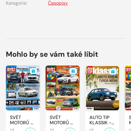
Kategorie:
Časopisy
Mohlo by se vám také líbit
SVĚT
SVĚT
AUTO TIP
MOTORŮ -
MOTORŮ -
KLASSIK -
32/2026
31/2026
7/2026
od
od
od