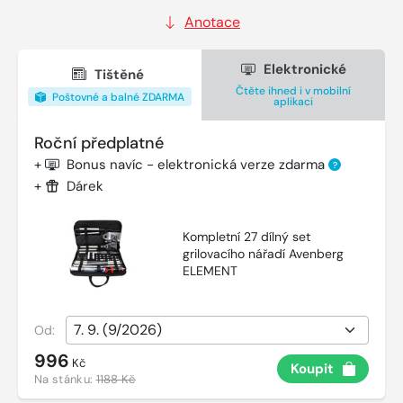
Anotace
Elektronické
Tištěné
Čtěte ihned i v mobilní
Poštovné a balné ZDARMA
aplikaci
Roční předplatné
+
Bonus navíc - elektronická verze zdarma
?
+
Dárek
Kompletní 27 dílný set
grilovacího nářadí Avenberg
ELEMENT
Od:
996
Kč
Koupit
Na stánku:
1188 Kč