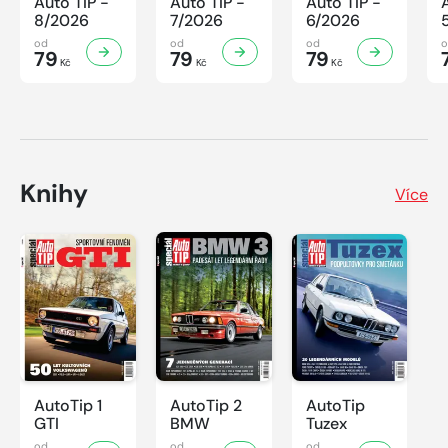
Auto TIP -
Auto TIP -
Auto TIP -
8/2026
7/2026
6/2026
od
od
od
79
79
79
Kč
Kč
Kč
Knihy
Více
AutoTip 1
AutoTip 2
AutoTip
GTI
BMW
Tuzex
od
od
od