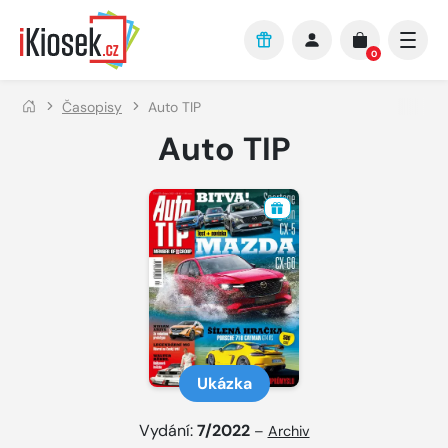
Přejít na hlavní obsah
0
Časopisy
Auto TIP
Auto TIP
Ukázka
Vydání:
7/2022
–
Archiv