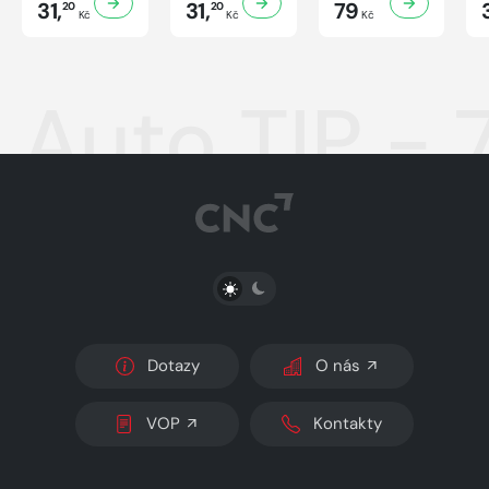
31,
31,
79
20
20
Kč
Kč
Kč
Auto TIP - 
PŘEPNOUT SVĚTLÝ/TMAVÝ REŽIM
Dotazy
O nás
VOP
Kontakty