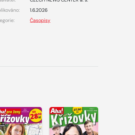
likováno:
1.6.2026
egorie:
Časopisy
S 