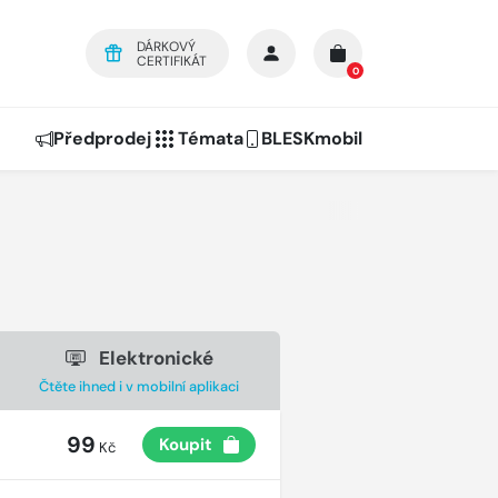
DÁRKOVÝ
CERTIFIKÁT
0
Předprodej
Témata
BLESKmobil
Elektronické
Čtěte ihned i v mobilní aplikaci
99
Koupit
Kč