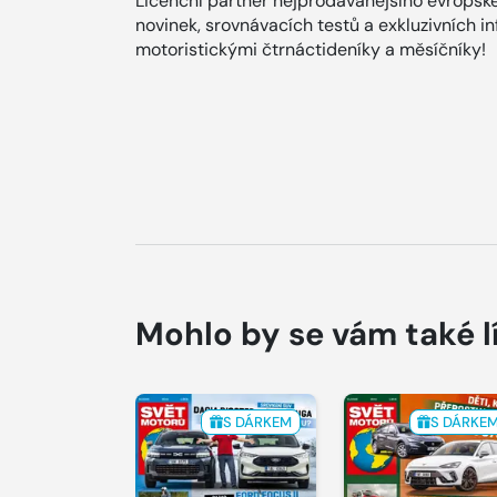
Licenční partner nejprodávanějšího evropské
novinek, srovnávacích testů a exkluzivních i
motoristickými čtrnáctideníky a měsíčníky!
Mohlo by se vám také l
S DÁRKEM
S DÁRKE