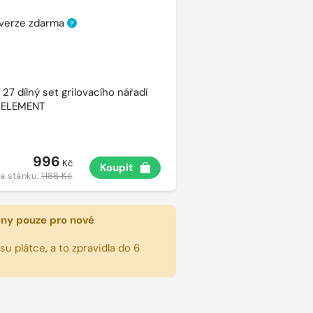
 verze zdarma
?
27 dílný set grilovacího nářadí
 ELEMENT
996
Kč
Koupit
a stánku:
1188 Kč
eny pouze pro nové
u plátce, a to zpravidla do 6