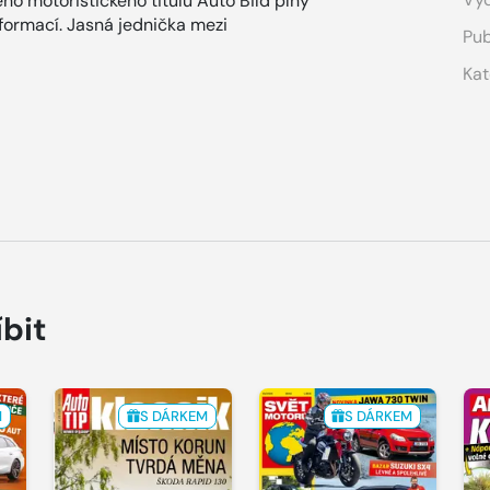
ho motoristického titulu Auto Bild plný
nformací. Jasná jednička mezi
Pub
Kat
íbit
M
S DÁRKEM
S DÁRKEM