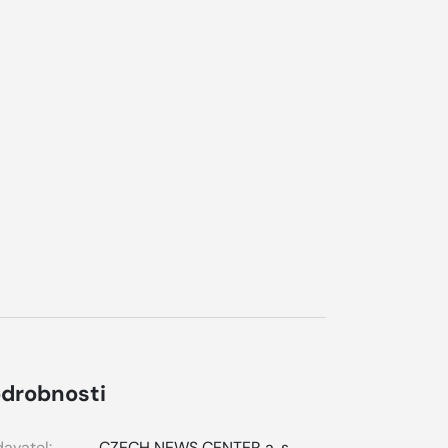
drobnosti
avatel:
CZECH NEWS CENTER a. s.