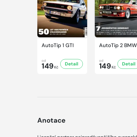
AutoTip 1 GTI
AutoTip 2 BMW
od
od
Detail
Detail
149
149
Kč
Kč
Anotace