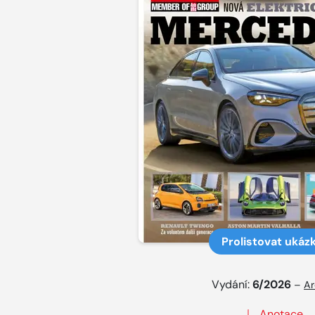
Prolistovat ukáz
Vydání:
6/2026
–
Ar
Anotace