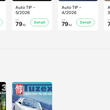
Auto TIP -
Auto TIP -
A
5/2026
4/2026
3
od
od
o
Detail
Detail
79
79
Kč
Kč