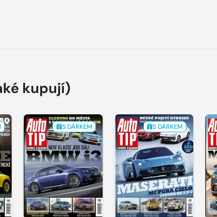
aké kupují)
M
S DÁRKEM
S DÁRKEM