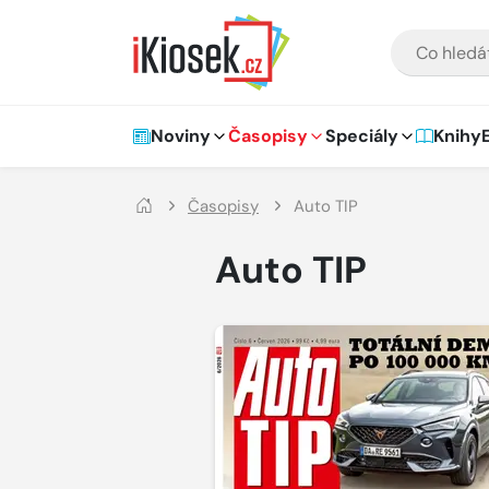
Přejít na hlavní obsah
VYHLEDÁVÁNÍ
Hlavní navigace
Noviny
Časopisy
Speciály
Knihy
Časopisy
Auto TIP
Auto TIP