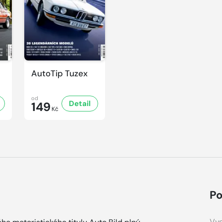
AutoTip Tuzex
od
Detail
149
Kč
Po
Vyd