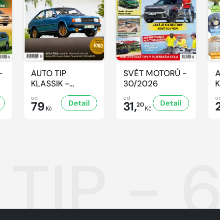
-
AUTO TIP
SVĚT MOTORŮ -
A
KLASSIK -
30/2026
K
7/2026
7
od
od
o
Detail
Detail
79
31,
20
Kč
Kč
 TIP - 