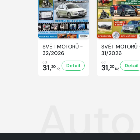
SVĚT MOTORŮ -
SVĚT MOTORŮ 
32/2026
31/2026
od
od
Detail
Detail
31,
31,
20
20
Kč
Kč
Auto