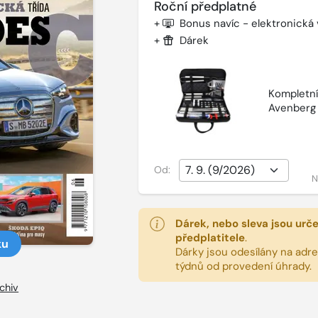
Roční předplatné
+
Bonus navíc - elektronická
+
Dárek
Kompletní 
Avenberg
Od:
N
Dárek, nebo sleva jsou urč
předplatitele
.
ku
Dárky jsou odesílány na adres
týdnů od provedení úhrady.
chiv