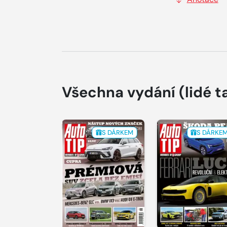
Všechna vydání
(lidé t
S DÁRKEM
S DÁRKE