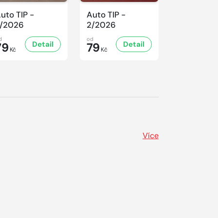
uto TIP -
Auto TIP -
Auto TIP -
/2026
2/2026
1/2026
d
od
od
Detail
Detail
D
79
79
79
Kč
Kč
Kč
Více