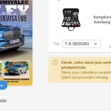
Kompletní 
Avenberg
Od:
N
Dárek, nebo sleva jsou urč
předplatitele
.
Dárky jsou odesílány na adres
týdnů od provedení úhrady.
ku
chiv