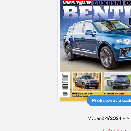
Prolistovat ukáz
Vydání:
4/2024
–
Ar
Anotace