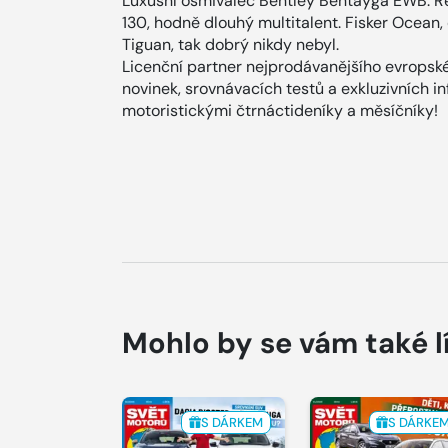
Luxusní osmiválec Bentley Bentayga EWB. Re
130, hodně dlouhý multitalent. Fisker Ocean
Tiguan, tak dobrý nikdy nebyl.
Licenční partner nejprodávanějšího evropské
novinek, srovnávacích testů a exkluzivních i
motoristickými čtrnáctideníky a měsíčníky!
Mohlo by se vám také l
S DÁRKEM
S DÁRKE