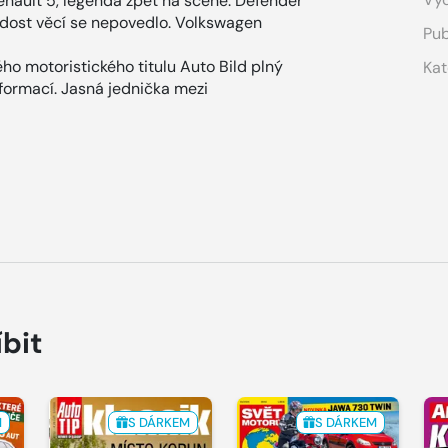
nault 5, legenda zpět na scéně. Defender
, dost věcí se nepovedlo. Volkswagen
Pub
ho motoristického titulu Auto Bild plný
Kat
nformací. Jasná jednička mezi
íbit
M
S DÁRKEM
S DÁRKEM