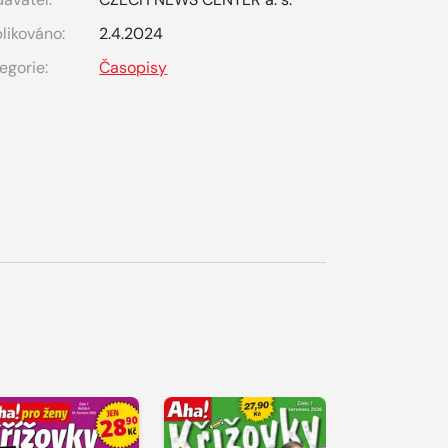
likováno:
2.4.2024
egorie:
Časopisy
S 