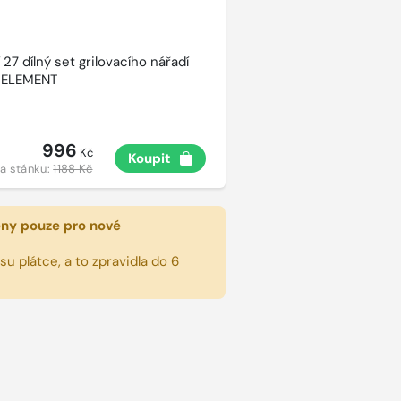
27 dílný set grilovacího nářadí
 ELEMENT
996
Kč
Koupit
a stánku:
1188 Kč
eny pouze pro nové
u plátce, a to zpravidla do 6