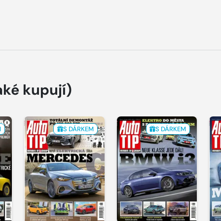
aké kupují)
M
S DÁRKEM
S DÁRKEM