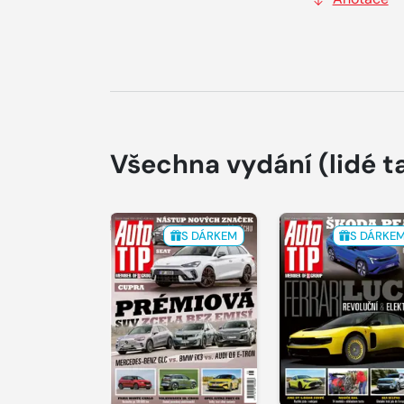
Všechna vydání
(lidé t
S DÁRKEM
S DÁRKE