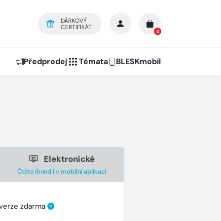
DÁRKOVÝ
CERTIFIKÁT
0
Předprodej
Témata
BLESKmobil
Elektronické
Čtěte ihned i v mobilní aplikaci
 verze zdarma
?