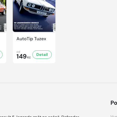
AutoTip Tuzex
od
Detail
149
Kč
Po
Vyd