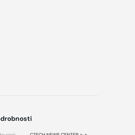
drobnosti
avatel:
CZECH NEWS CENTER a. s.