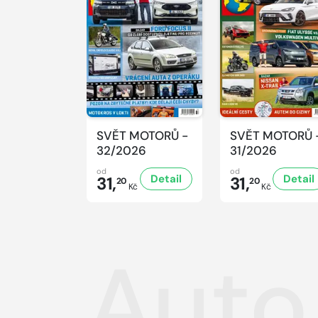
SVĚT MOTORŮ -
SVĚT MOTORŮ 
32/2026
31/2026
od
od
Detail
Detail
31,
31,
20
20
Kč
Kč
Auto