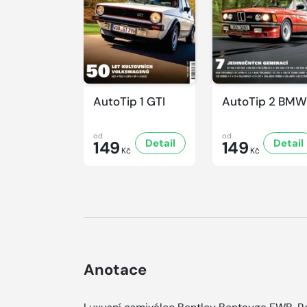
AutoTip 1 GTI
AutoTip 2 BMW
od
od
Detail
Detail
149
149
Kč
Kč
Anotace