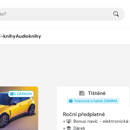
E-knihy
Audioknihy
Tištěné
S DÁRKEM
Poštovné a balné ZDARMA
Roční předplatné
+
Bonus navíc - elektronická
+
Dárek