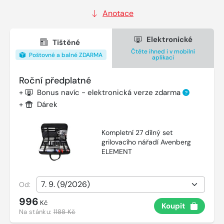
Anotace
Elektronické
Tištěné
Čtěte ihned i v mobilní
Poštovné a balné ZDARMA
aplikaci
Roční předplatné
+
Bonus navíc - elektronická verze zdarma
?
+
Dárek
Kompletní 27 dílný set
grilovacího nářadí Avenberg
ELEMENT
Od:
996
Kč
Koupit
Na stánku:
1188 Kč