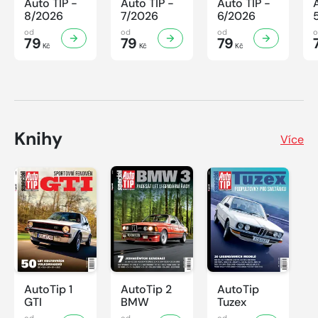
Auto TIP -
Auto TIP -
Auto TIP -
8/2026
7/2026
6/2026
od
od
od
79
79
79
Kč
Kč
Kč
Knihy
Více
AutoTip 1
AutoTip 2
AutoTip
GTI
BMW
Tuzex
od
od
od