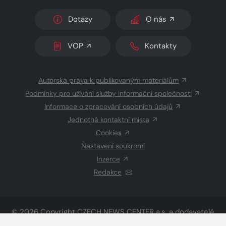
Dotazy
O nás
VOP
Kontakty
Autorská práva k publikovaným materiálům
Podmínky pro užívání služby informační společnosti
Informace o zpracování osobních údajů
Jednotná kontaktní místa
Cookies
Nastavení soukromí
Inzerce
Redakce
© 2026 Copyright
CZECH NEWS CENTER a.s.
a dodavatelé
obsahu