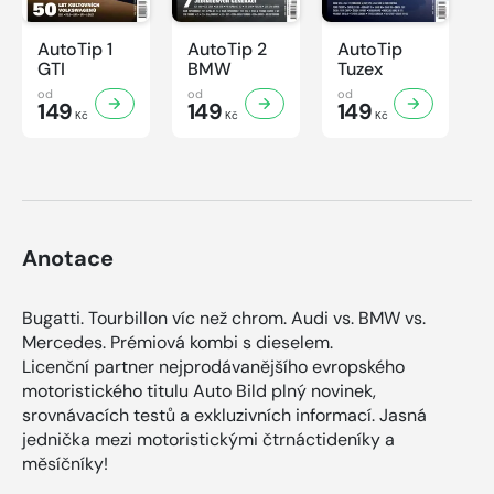
AutoTip 1
AutoTip 2
AutoTip
GTI
BMW
Tuzex
od
od
od
149
149
149
Kč
Kč
Kč
Anotace
Bugatti. Tourbillon víc než chrom. Audi vs. BMW vs.
Mercedes. Prémiová kombi s dieselem.
Licenční partner nejprodávanějšího evropského
motoristického titulu Auto Bild plný novinek,
srovnávacích testů a exkluzivních informací. Jasná
jednička mezi motoristickými čtrnáctideníky a
měsíčníky!