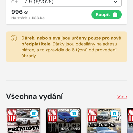
Od:
996
Kč
Koupit
Na stánku:
1188 Kč
Dárek, nebo sleva jsou určeny pouze pro nové
předplatitele
.
Dárky jsou odesílány na adresu
plátce, a to zpravidla do 6 týdnů od provedení
úhrady.
Všechna vydání
Více