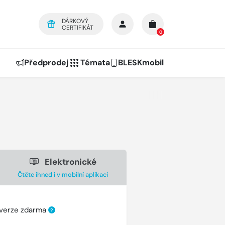
DÁRKOVÝ
CERTIFIKÁT
0
Předprodej
Témata
BLESKmobil
Elektronické
Čtěte ihned i v mobilní aplikaci
 verze zdarma
?