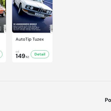
AutoTip Tuzex
od
Detail
149
Kč
Po