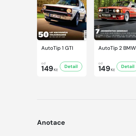
AutoTip 1 GTI
AutoTip 2 BMW
od
od
Detail
Detail
149
149
Kč
Kč
Anotace