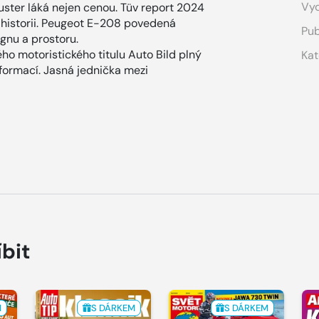
Vyd
ter láká nejen cenou. Tüv report 2024
 v historii. Peugeot E-208 povedená
Pub
gnu a prostoru.
ho motoristického titulu Auto Bild plný
Kat
nformací. Jasná jednička mezi
íbit
M
S DÁRKEM
S DÁRKEM