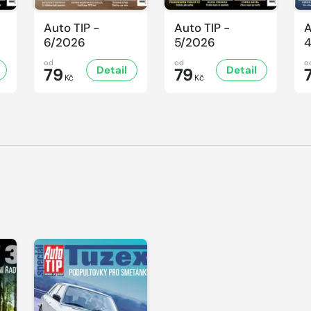
Auto TIP -
Auto TIP -
A
6/2026
5/2026
od
od
o
Detail
Detail
79
79
Kč
Kč