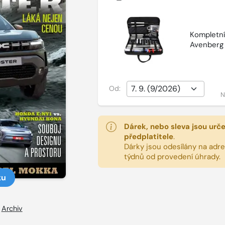
Kompletní 
Avenberg
Od:
N
Dárek, nebo sleva jsou urč
předplatitele
.
Dárky jsou odesílány na adres
týdnů od provedení úhrady.
ku
–
Archiv