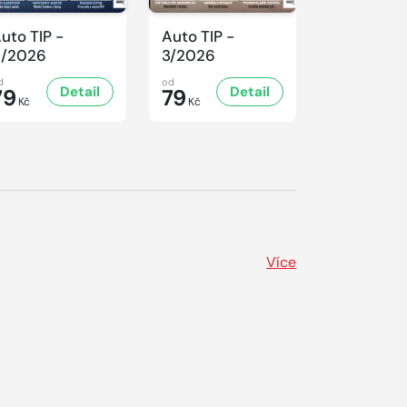
uto TIP -
Auto TIP -
Auto TIP -
4/2026
3/2026
2/2026
d
od
od
Detail
Detail
D
79
79
79
Kč
Kč
Kč
Více