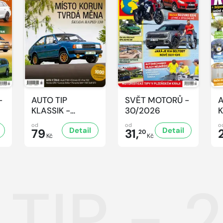
-
AUTO TIP
SVĚT MOTORŮ -
A
KLASSIK -
30/2026
K
7/2026
7
od
od
o
Detail
Detail
79
31,
20
Kč
Kč
 TIP -