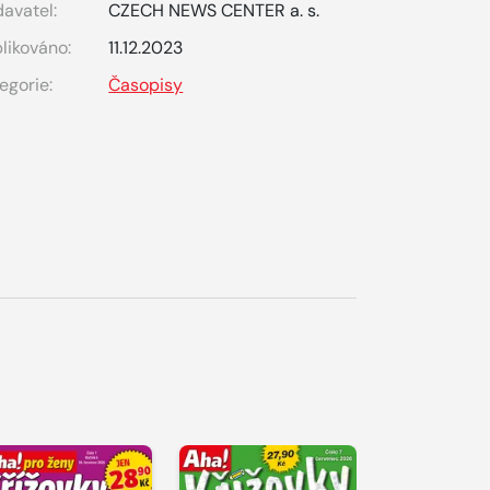
avatel:
CZECH NEWS CENTER a. s.
likováno:
11.12.2023
egorie:
Časopisy
S 