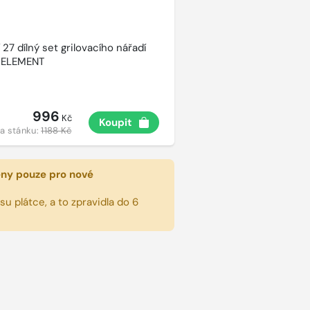
27 dílný set grilovacího nářadí
 ELEMENT
996
Kč
Koupit
a stánku:
1188 Kč
eny pouze pro nové
u plátce, a to zpravidla do 6