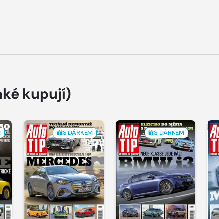
aké kupují)
M
S DÁRKEM
S DÁRKEM