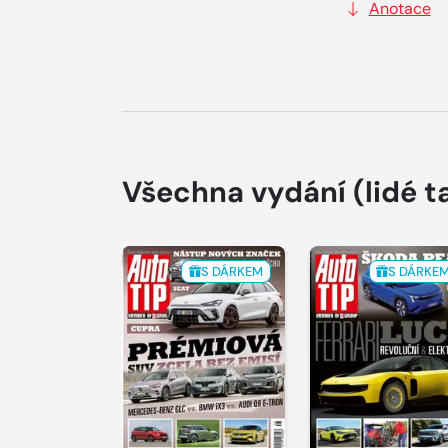
Anotace
Všechna vydání
(lidé t
S DÁRKEM
S DÁRKE