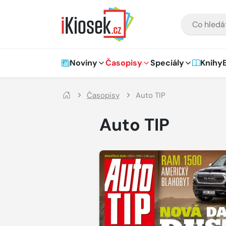
Přejít na hlavní obsah
VYHLEDÁVÁNÍ
Hlavní navigace
Noviny
Časopisy
Speciály
Knihy
Časopisy
Auto TIP
Auto TIP