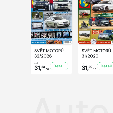
SVĚT MOTORŮ -
SVĚT MOTORŮ 
32/2026
31/2026
od
od
Detail
Detail
31,
31,
20
20
Kč
Kč
Auto