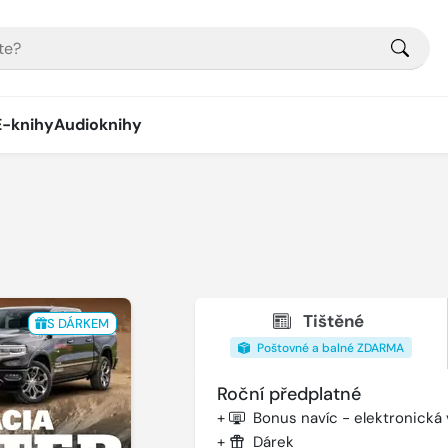
E-knihy
Audioknihy
Tištěné
S DÁRKEM
Poštovné a balné ZDARMA
Roční předplatné
+
Bonus navíc - elektronická
+
Dárek