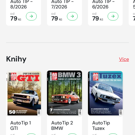
Auto TIP -
Auto TIP -
Auto TIP -
8/2026
7/2026
6/2026
od
od
od
79
79
79
Kč
Kč
Kč
Knihy
Více
AutoTip 1
AutoTip 2
AutoTip
GTI
BMW
Tuzex
od
od
od