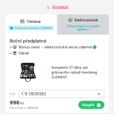
Anotace
Elektronické
Tištěné
Čtěte ihned i v mobilní
Poštovné a balné ZDARMA
aplikaci
Roční předplatné
+
Bonus navíc - elektronická verze zdarma
?
+
Dárek
Kompletní 27 dílný set
grilovacího nářadí Avenberg
ELEMENT
Od:
996
Kč
Koupit
Na stánku:
1188 Kč