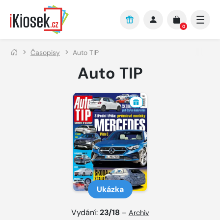
Přejít na hlavní obsah
0
Časopisy
Auto TIP
Auto TIP
Ukázka
Vydání:
23/18
–
Archiv