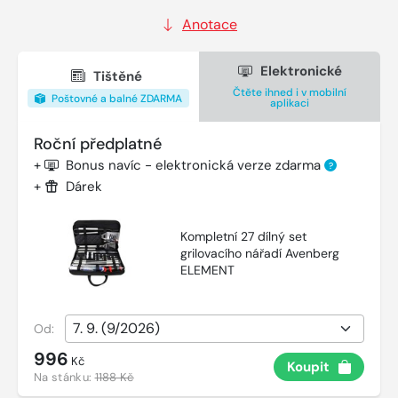
Anotace
Elektronické
Tištěné
Čtěte ihned i v mobilní
Poštovné a balné ZDARMA
aplikaci
Roční předplatné
+
Bonus navíc - elektronická verze zdarma
?
+
Dárek
Kompletní 27 dílný set
grilovacího nářadí Avenberg
ELEMENT
Od:
996
Kč
Koupit
Na stánku:
1188 Kč