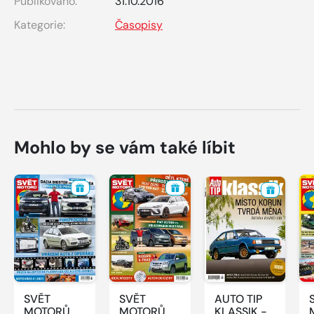
Publikováno:
31.10.2016
Kategorie:
Časopisy
Mohlo by se vám také líbit
SVĚT
SVĚT
AUTO TIP
MOTORŮ -
MOTORŮ -
KLASSIK -