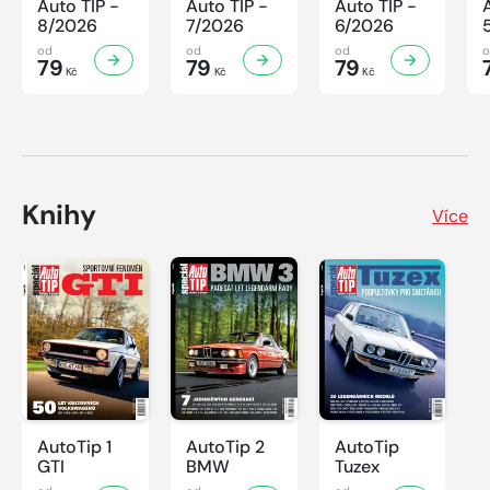
Auto TIP -
Auto TIP -
Auto TIP -
8/2026
7/2026
6/2026
od
od
od
79
79
79
Kč
Kč
Kč
Knihy
Více
AutoTip 1
AutoTip 2
AutoTip
GTI
BMW
Tuzex