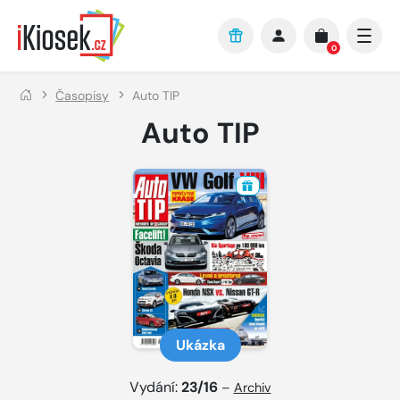
Přejít na hlavní obsah
0
Časopisy
Auto TIP
Auto TIP
Ukázka
Vydání:
23/16
–
Archiv