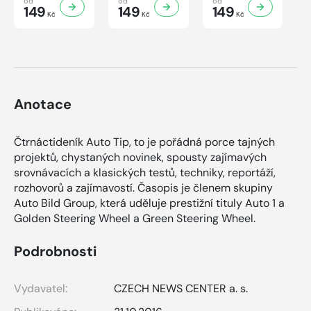
od
od
od
149
149
149
Kč
Kč
Kč
Anotace
Čtrnáctideník Auto Tip, to je pořádná porce tajných
projektů, chystaných novinek, spousty zajímavých
srovnávacích a klasických testů, techniky, reportáží,
rozhovorů a zajímavostí. Časopis je členem skupiny
Auto Bild Group, která uděluje prestižní tituly Auto 1 a
Golden Steering Wheel a Green Steering Wheel.
Podrobnosti
Vydavatel:
CZECH NEWS CENTER a. s.