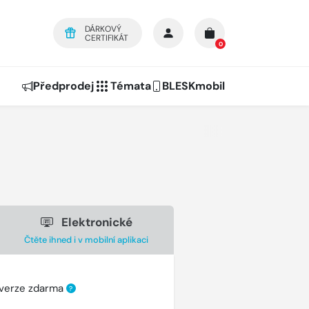
DÁRKOVÝ
CERTIFIKÁT
0
Předprodej
Témata
BLESKmobil
Elektronické
Čtěte ihned i v mobilní aplikaci
 verze zdarma
?