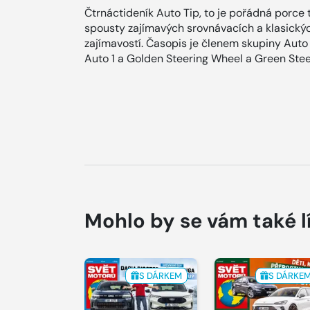
Čtrnáctideník Auto Tip, to je pořádná porce 
spousty zajímavých srovnávacích a klasických
zajímavostí. Časopis je členem skupiny Auto B
Auto 1 a Golden Steering Wheel a Green Stee
Mohlo by se vám také l
S DÁRKEM
S DÁRKE