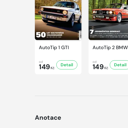
AutoTip 1 GTI
AutoTip 2 BMW
od
od
Detail
Detail
149
149
Kč
Kč
Anotace