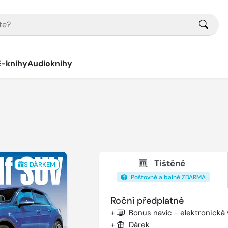
E-knihy
Audioknihy
Tištěné
S DÁRKEM
Poštovné a balné ZDARMA
Roční předplatné
+
Bonus navíc - elektronická
+
Dárek