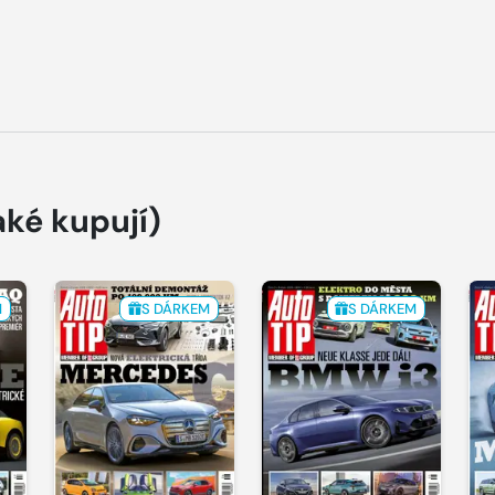
aké kupují)
M
S DÁRKEM
S DÁRKEM