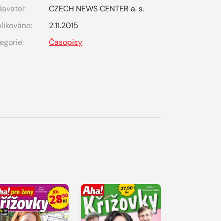
avatel:
CZECH NEWS CENTER a. s.
likováno:
2.11.2015
egorie:
Časopisy
S 