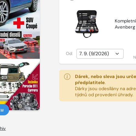
Kompletní 
Avenberg
Od:
N
Dárek, nebo sleva jsou urč
předplatitele
.
Dárky jsou odesílány na adres
týdnů od provedení úhrady.
ku
hiv