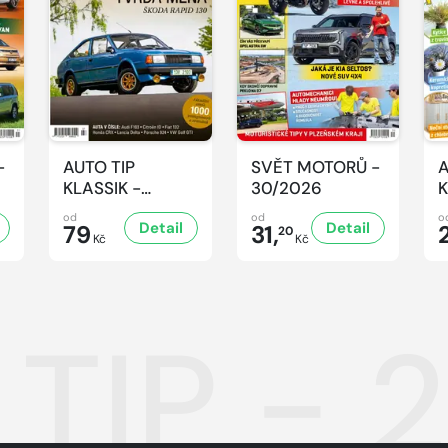
-
AUTO TIP
SVĚT MOTORŮ -
A
KLASSIK -
30/2026
K
7/2026
7
od
od
o
Detail
Detail
79
31,
20
Kč
Kč
TIP - 