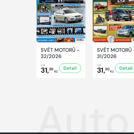
SVĚT MOTORŮ -
SVĚT MOTORŮ 
32/2026
31/2026
od
od
Detail
Detail
31,
31,
20
20
Kč
Kč
Auto 