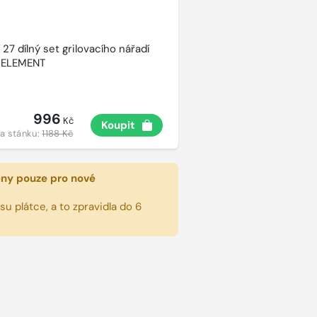
27 dílný set grilovacího nářadí
 ELEMENT
996
Kč
Koupit
a stánku:
1188 Kč
eny pouze pro nové
u plátce, a to zpravidla do 6