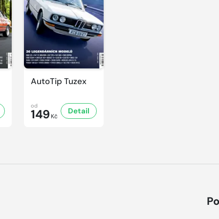
AutoTip Tuzex
od
Detail
149
Kč
Po