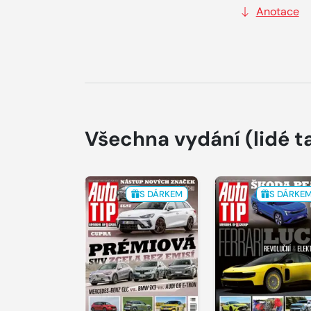
Anotace
Všechna vydání
(lidé t
S DÁRKEM
S DÁRKE