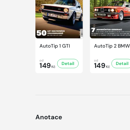
AutoTip 1 GTI
AutoTip 2 BMW
od
od
Detail
Detail
149
149
Kč
Kč
Anotace