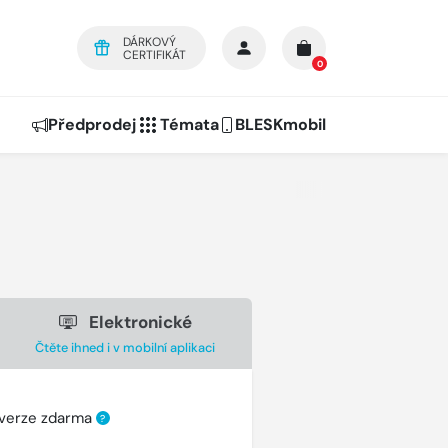
DÁRKOVÝ
CERTIFIKÁT
0
Předprodej
Témata
BLESKmobil
Elektronické
Čtěte ihned i v mobilní aplikaci
 verze zdarma
?