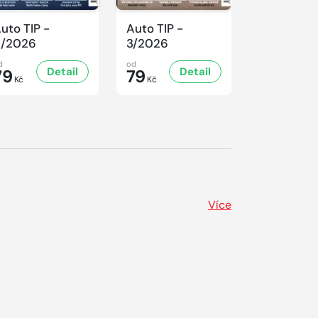
uto TIP -
Auto TIP -
Auto TIP -
4/2026
3/2026
2/2026
d
od
od
Detail
Detail
D
79
79
79
Kč
Kč
Kč
Více