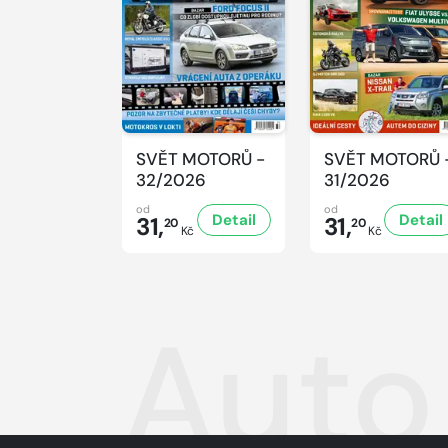
SVĚT MOTORŮ -
SVĚT MOTORŮ 
32/2026
31/2026
od
od
Detail
Detail
31,
31,
20
20
Kč
Kč
Auto