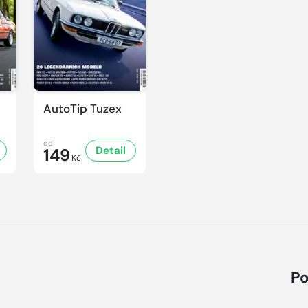
AutoTip Tuzex
od
Detail
149
Kč
Po