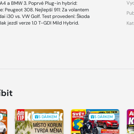
Vyd
A4 a BMW 3. Poprvé Plug-in hybrid:
e: Peugeot 308. Nejlepší 911: Za volantem
Pub
ai i30 vs. VW Golf. Test provedení: Škoda
k jezdí verze 1.0 T-GDI Mild Hybrid.
Kat
íbit
M
S DÁRKEM
S DÁRKEM