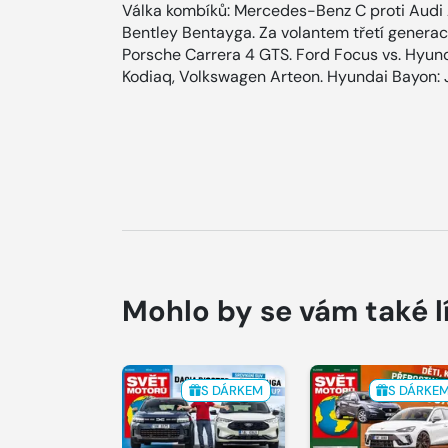
Válka kombíků: Mercedes-Benz C proti Audi 
Bentley Bentayga. Za volantem třetí generac
Porsche Carrera 4 GTS. Ford Focus vs. Hyund
Kodiaq, Volkswagen Arteon. Hyundai Bayon: Ja
Mohlo by se vám také l
S DÁRKEM
S DÁRKE