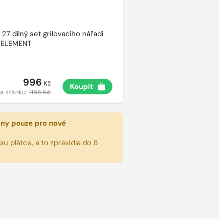
27 dílný set grilovacího nářadí
 ELEMENT
996
Kč
Koupit
a stánku:
1188 Kč
eny pouze pro nové
u plátce, a to zpravidla do 6