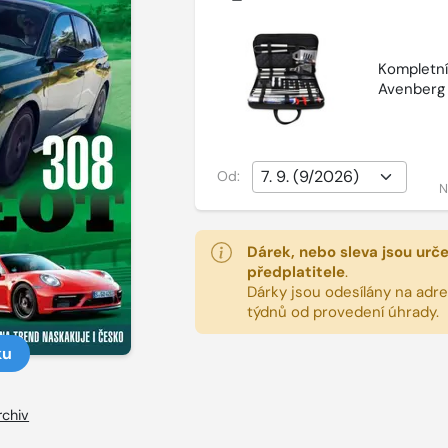
Kompletní 
Avenberg
Od:
N
Dárek, nebo sleva jsou urč
předplatitele
.
Dárky jsou odesílány na adres
týdnů od provedení úhrady.
ku
rchiv