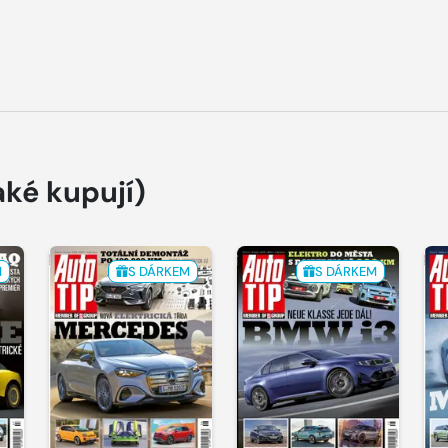
aké kupují)
M
S DÁRKEM
S DÁRKEM