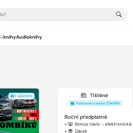
E-knihy
Audioknihy
Tištěné
S DÁRKEM
Poštovné a balné ZDARMA
Roční předplatné
+
Bonus navíc - elektronická
+
Dárek