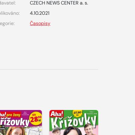
avatel:
CZECH NEWS CENTER a. s.
likováno:
4.10.2021
egorie:
Časopisy
S 