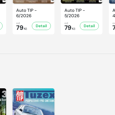
Auto TIP -
Auto TIP -
A
6/2026
5/2026
od
od
o
Detail
Detail
79
79
Kč
Kč