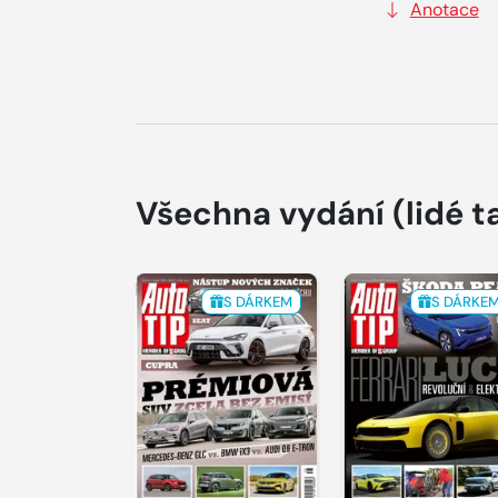
Anotace
Všechna vydání
(lidé t
S DÁRKEM
S DÁRKE