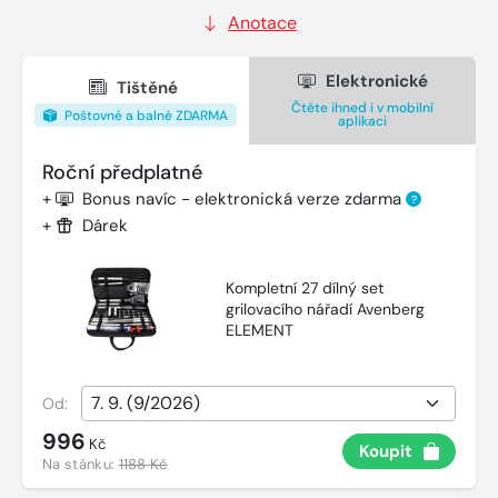
Anotace
Elektronické
Tištěné
Čtěte ihned i v mobilní
Poštovné a balné ZDARMA
aplikaci
Roční předplatné
+
Bonus navíc - elektronická verze zdarma
?
+
Dárek
Kompletní 27 dílný set
grilovacího nářadí Avenberg
ELEMENT
Od:
996
Kč
Koupit
Na stánku:
1188 Kč