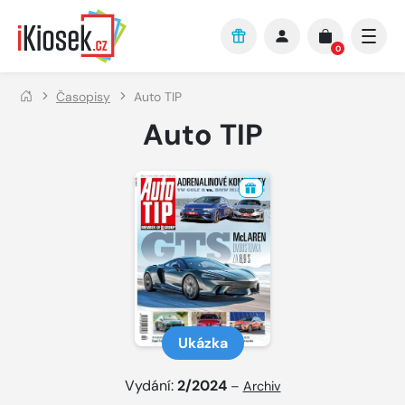
Přejít na hlavní obsah
0
Časopisy
Auto TIP
Auto TIP
Ukázka
Vydání:
2/2024
–
Archiv