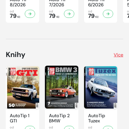
8/2026
7/2026
6/2026
od
od
od
79
79
79
Kč
Kč
Kč
Knihy
Více
AutoTip 1
AutoTip 2
AutoTip
GTI
BMW
Tuzex
od
od
od