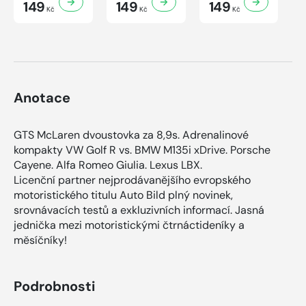
149
149
149
Kč
Kč
Kč
Anotace
GTS McLaren dvoustovka za 8,9s. Adrenalinové
kompakty VW Golf R vs. BMW M135i xDrive. Porsche
Cayene. Alfa Romeo Giulia. Lexus LBX.
Licenční partner nejprodávanějšího evropského
motoristického titulu Auto Bild plný novinek,
srovnávacích testů a exkluzivních informací. Jasná
jednička mezi motoristickými čtrnáctideníky a
měsíčníky!
Podrobnosti