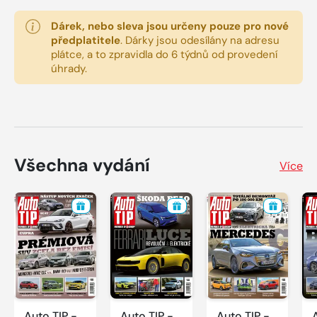
Dárek, nebo sleva jsou určeny pouze pro nové
předplatitele
.
Dárky jsou odesílány na adresu
plátce, a to zpravidla do 6 týdnů od provedení
úhrady.
Všechna vydání
Více
Auto TIP -
Auto TIP -
Auto TIP -