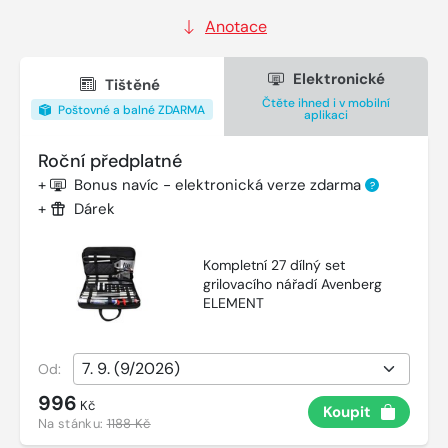
Anotace
Elektronické
Tištěné
Čtěte ihned i v mobilní
Poštovné a balné ZDARMA
aplikaci
Roční předplatné
+
Bonus navíc - elektronická verze zdarma
?
+
Dárek
Kompletní 27 dílný set
grilovacího nářadí Avenberg
ELEMENT
Od:
996
Kč
Koupit
Na stánku:
1188 Kč