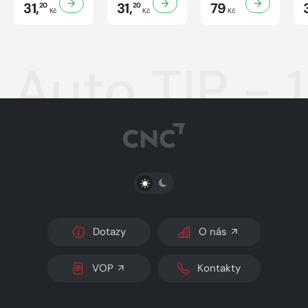
31,
31,
79
20
20
Kč
Kč
Kč
Auto TIP - 
PŘEPNOUT SVĚTLÝ/TMAVÝ REŽIM
Dotazy
O nás
VOP
Kontakty