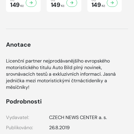
149
149
149
Kč
Kč
Kč
Anotace
Licenční partner nejprodávanějšího evropského
motoristického titulu Auto Bild plný novinek,
srovnávacích testů a exkluzivních informací. Jasná
jednička mezi motoristickými čtrnáctideníky a
měsíčníky!
Podrobnosti
Vydavatel:
CZECH NEWS CENTER a. s.
Publikováno:
26.8.2019