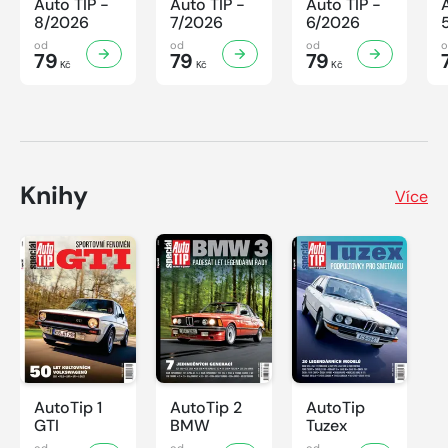
Auto TIP -
Auto TIP -
Auto TIP -
8/2026
7/2026
6/2026
od
od
od
79
79
79
Kč
Kč
Kč
Knihy
Více
AutoTip 1
AutoTip 2
AutoTip
GTI
BMW
Tuzex
od
od
od