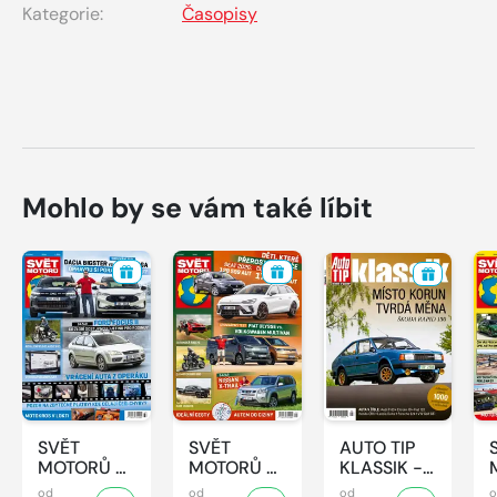
Kategorie:
Časopisy
Mohlo by se vám také líbit
SVĚT
SVĚT
AUTO TIP
MOTORŮ -
MOTORŮ -
KLASSIK -
32/2026
31/2026
7/2026
od
od
od