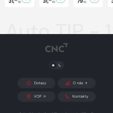
31,
31,
79
Kč
Kč
Kč
Auto TIP - 
PŘEPNOUT SVĚTLÝ/TMAVÝ REŽIM
Dotazy
O nás
VOP
Kontakty