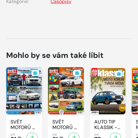
Kategorie:
Časopisy
Mohlo by se vám také líbit
SVĚT
SVĚT
AUTO TIP
MOTORŮ -
MOTORŮ -
KLASSIK -
32/2026
31/2026
7/2026
od
od
od
20
20