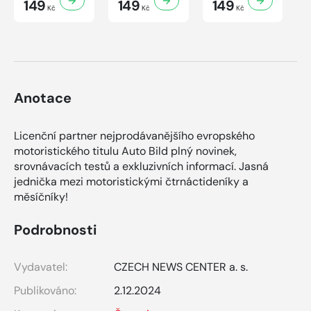
149
149
149
Kč
Kč
Kč
Anotace
Licenční partner nejprodávanějšího evropského
motoristického titulu Auto Bild plný novinek,
srovnávacích testů a exkluzivních informací. Jasná
jednička mezi motoristickými čtrnáctideníky a
měsíčníky!
Podrobnosti
Vydavatel:
CZECH NEWS CENTER a. s.
Publikováno:
2.12.2024