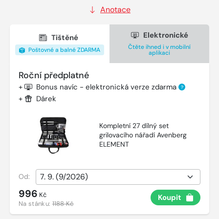
Anotace
Elektronické
Tištěné
Čtěte ihned i v mobilní
Poštovné a balné ZDARMA
aplikaci
Roční předplatné
+
Bonus navíc - elektronická verze zdarma
?
+
Dárek
Kompletní 27 dílný set
grilovacího nářadí Avenberg
ELEMENT
Od:
996
Kč
Koupit
Na stánku:
1188 Kč