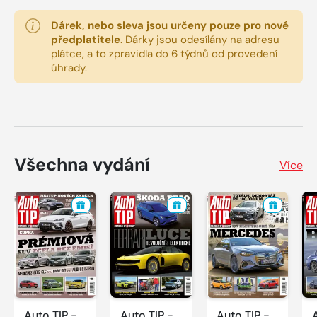
Dárek, nebo sleva jsou určeny pouze pro nové
předplatitele
.
Dárky jsou odesílány na adresu
plátce, a to zpravidla do 6 týdnů od provedení
úhrady.
Všechna vydání
Více
Auto TIP -
Auto TIP -
Auto TIP -