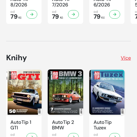
8/2026
7/2026
6/2026
od
od
od
79
79
79
Kč
Kč
Kč
Knihy
Více
AutoTip 1
AutoTip 2
AutoTip
GTI
BMW
Tuzex
od
od
od