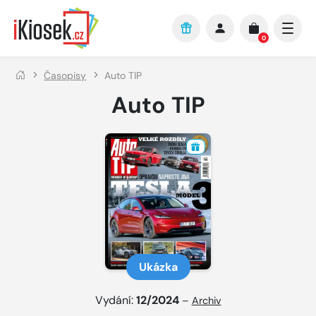
Přejít na hlavní obsah
0
Časopisy
Auto TIP
Auto TIP
Ukázka
Vydání:
12/2024
–
Archiv