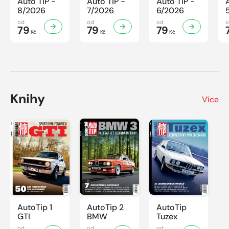
Auto TIP -
Auto TIP -
Auto TIP -
8/2026
7/2026
6/2026
od
od
od
79
79
79
Kč
Kč
Kč
Knihy
Více
AutoTip 1
AutoTip 2
AutoTip
GTI
BMW
Tuzex
od
od
od