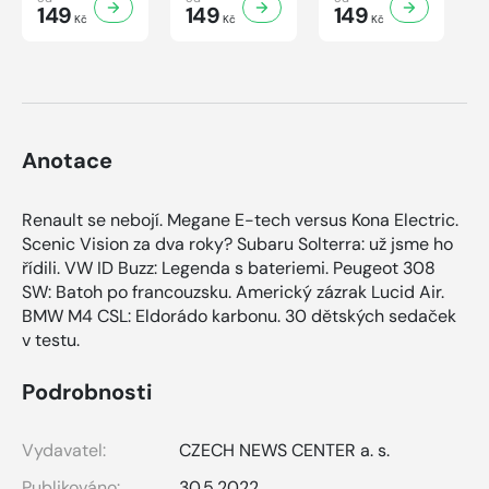
149
149
149
Kč
Kč
Kč
Anotace
Renault se nebojí. Megane E-tech versus Kona Electric.
Scenic Vision za dva roky? Subaru Solterra: už jsme ho
řídili. VW ID Buzz: Legenda s bateriemi. Peugeot 308
SW: Batoh po francouzsku. Americký zázrak Lucid Air.
BMW M4 CSL: Eldorádo karbonu. 30 dětských sedaček
v testu.
Podrobnosti
Vydavatel:
CZECH NEWS CENTER a. s.
Publikováno:
30.5.2022