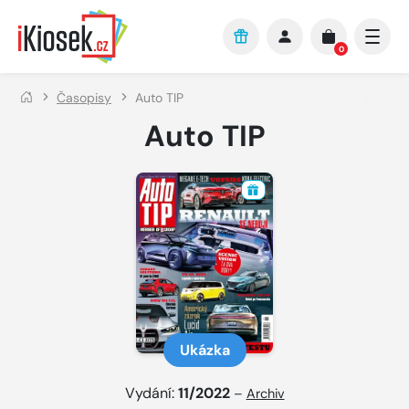
Přejít na hlavní obsah
0
Časopisy
Auto TIP
Auto TIP
Ukázka
Vydání:
11/2022
–
Archiv