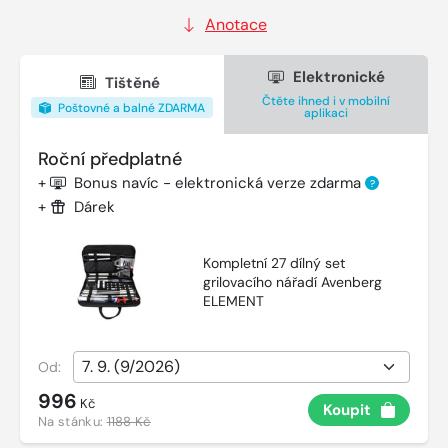
Anotace
Elektronické
Tištěné
Čtěte ihned i v mobilní
Poštovné a balné ZDARMA
aplikaci
Roční předplatné
+
Bonus navíc - elektronická verze zdarma
?
+
Dárek
Kompletní 27 dílný set
grilovacího nářadí Avenberg
ELEMENT
Od:
996
Kč
Koupit
Na stánku:
1188 Kč