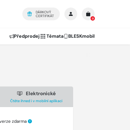
DÁRKOVÝ
CERTIFIKÁT
0
Předprodej
Témata
BLESKmobil
Elektronické
Čtěte ihned i v mobilní aplikaci
 verze zdarma
?