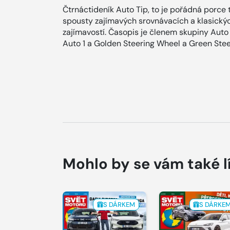
Čtrnáctideník Auto Tip, to je pořádná porce 
spousty zajímavých srovnávacích a klasických
zajímavostí. Časopis je členem skupiny Auto B
Auto 1 a Golden Steering Wheel a Green Stee
Mohlo by se vám také l
S DÁRKEM
S DÁRKE