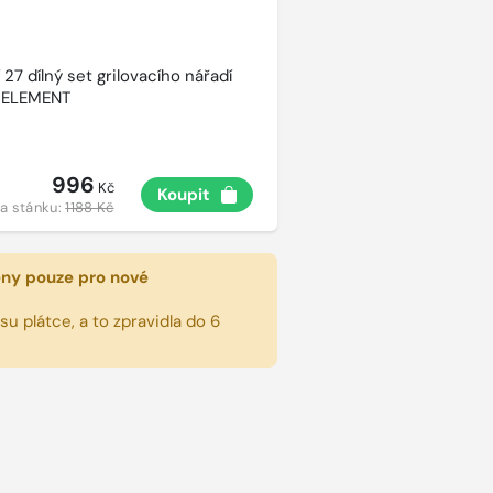
27 dílný set grilovacího nářadí
 ELEMENT
996
Kč
Koupit
a stánku:
1188 Kč
eny pouze pro nové
u plátce, a to zpravidla do 6