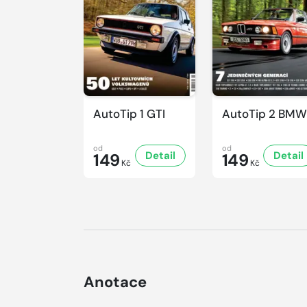
AutoTip 1 GTI
AutoTip 2 BMW
od
od
Detail
Detail
149
149
Kč
Kč
Anotace