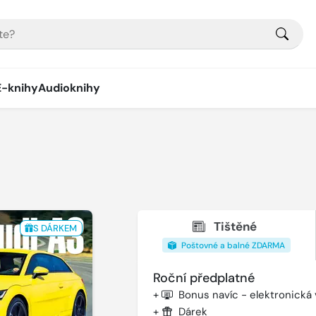
E-knihy
Audioknihy
Tištěné
S DÁRKEM
Poštovné a balné ZDARMA
Roční předplatné
+
Bonus navíc - elektronická
+
Dárek