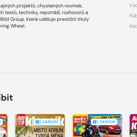
Vyd
tajných projektů, chystaných novinek,
 testů, techniky, reportáží, rozhovorů a
Pub
ild Group, která uděluje prestižní tituly
ring Wheel.
Kat
íbit
M
S DÁRKEM
S DÁRKEM