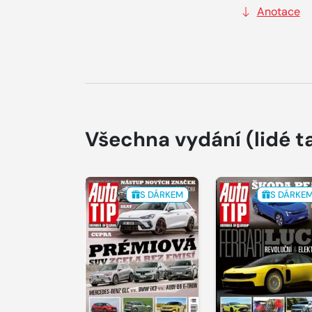
Anotace
Všechna vydání
(lidé t
S DÁRKEM
S DÁRKE