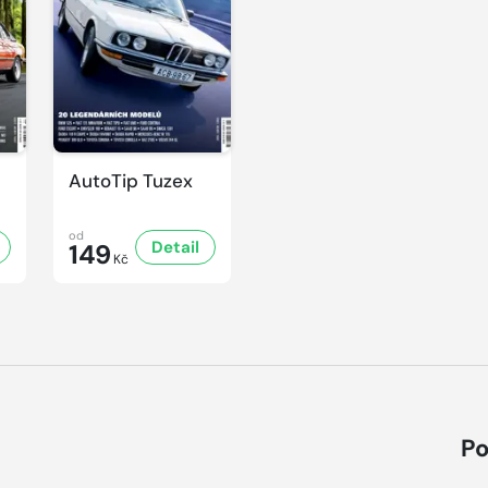
AutoTip Tuzex
od
Detail
149
Kč
Po