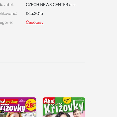
avatel:
CZECH NEWS CENTER a. s.
likováno:
18.5.2015
egorie:
Časopisy
S 