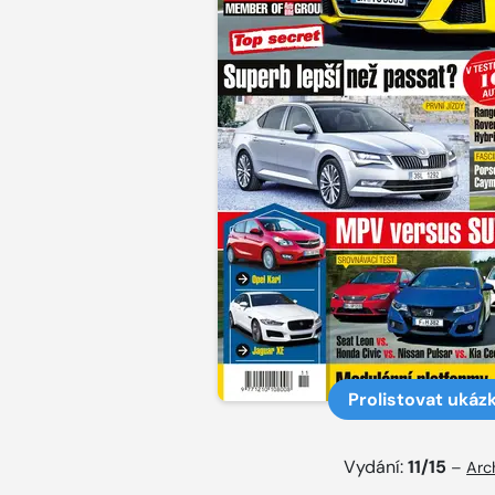
Prolistovat ukáz
Vydání:
11/15
–
Arc