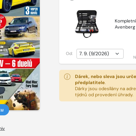
Kompletní 
Avenberg
Od:
N
Dárek, nebo sleva jsou urč
předplatitele
.
Dárky jsou odesílány na adres
týdnů od provedení úhrady.
ku
hiv