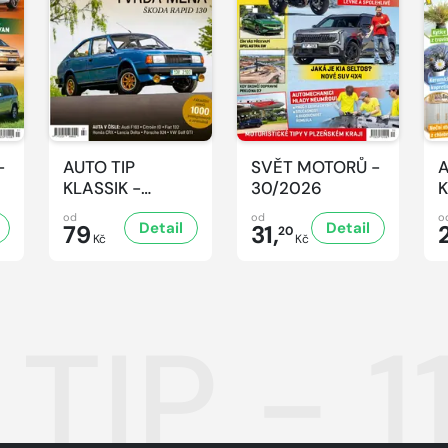
-
AUTO TIP
SVĚT MOTORŮ -
A
KLASSIK -
30/2026
K
7/2026
7
od
od
o
Detail
Detail
79
31,
20
Kč
Kč
TIP - 1