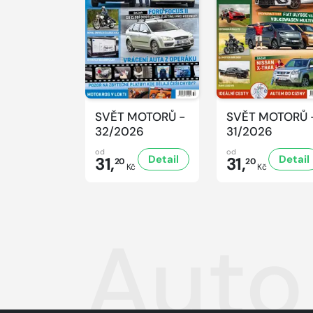
SVĚT MOTORŮ -
SVĚT MOTORŮ 
32/2026
31/2026
od
od
Detail
Detail
31,
31,
20
20
Kč
Kč
Auto 