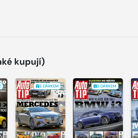
aké kupují)
M
S DÁRKEM
S DÁRKEM