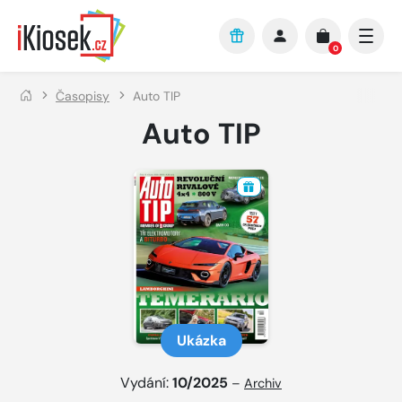
Přejít na hlavní obsah
0
Časopisy
Auto TIP
Auto TIP
Ukázka
Vydání:
10/2025
–
Archiv