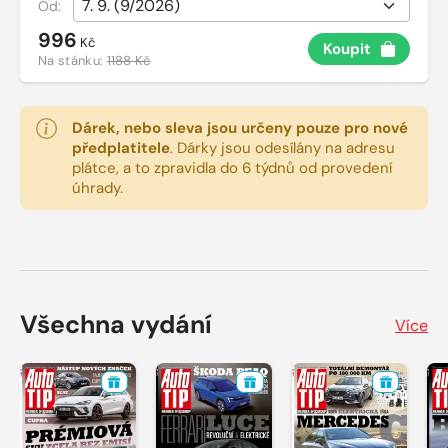
Od:
996
Kč
Koupit
Na stánku:
1188 Kč
Dárek, nebo sleva jsou určeny pouze pro nové
předplatitele
.
Dárky jsou odesílány na adresu
plátce, a to zpravidla do 6 týdnů od provedení
úhrady.
Všechna vydání
Více