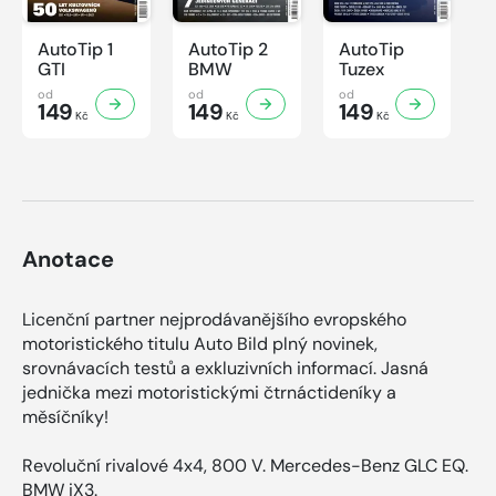
AutoTip 1
AutoTip 2
AutoTip
GTI
BMW
Tuzex
od
od
od
149
149
149
Kč
Kč
Kč
Anotace
Licenční partner nejprodávanějšího evropského
motoristického titulu Auto Bild plný novinek,
srovnávacích testů a exkluzivních informací. Jasná
jednička mezi motoristickými čtrnáctideníky a
měsíčníky!
Revoluční rivalové 4x4, 800 V. Mercedes-Benz GLC EQ.
BMW iX3.