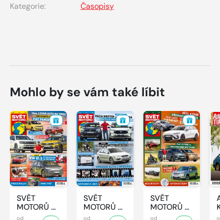
Kategorie:
Časopisy
Mohlo by se vám také líbit
SVĚT
SVĚT
SVĚT
MOTORŮ -
MOTORŮ -
MOTORŮ -
33/2026
32/2026
31/2026
od
od
od