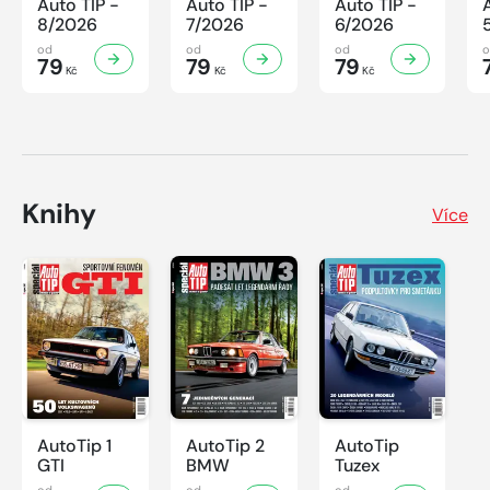
Auto TIP -
Auto TIP -
Auto TIP -
8/2026
7/2026
6/2026
od
od
od
79
79
79
Kč
Kč
Kč
Knihy
Více
AutoTip 1
AutoTip 2
AutoTip
GTI
BMW
Tuzex
od
od
od