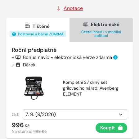
Anotace
Elektronické
Tištěné
Čtěte ihned i v mobilní
Poštovné a balné ZDARMA
aplikaci
Roční předplatné
+
Bonus navíc - elektronická verze zdarma
?
+
Dárek
Kompletní 27 dílný set
grilovacího nářadí Avenberg
ELEMENT
Od:
996
Kč
Koupit
Na stánku:
1188 Kč