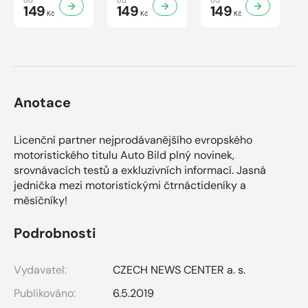
149
149
149
Kč
Kč
Kč
Anotace
Licenční partner nejprodávanějšího evropského
motoristického titulu Auto Bild plný novinek,
srovnávacích testů a exkluzivních informací. Jasná
jednička mezi motoristickými čtrnáctideníky a
měsíčníky!
Podrobnosti
Vydavatel:
CZECH NEWS CENTER a. s.
Publikováno:
6.5.2019