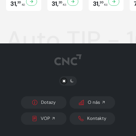
31,
31,
31,
20
20
20
Kč
Kč
Kč
Auto TIP - 
PŘEPNOUT SVĚTLÝ/TMAVÝ REŽIM
Dotazy
O nás
VOP
Kontakty