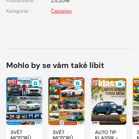
Publikováno:
2.5.2016
Kategorie:
Časopisy
Mohlo by se vám také líbit
SVĚT
SVĚT
AUTO TIP
MOTORŮ -
MOTORŮ -
KLASSIK -