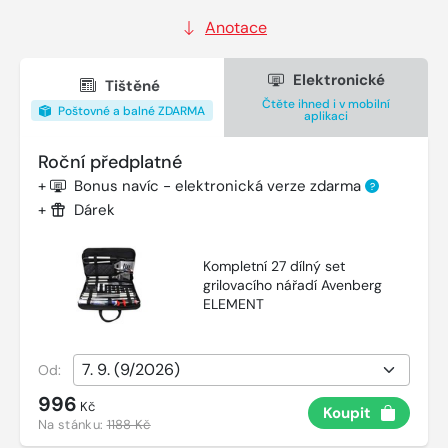
Anotace
Elektronické
Tištěné
Čtěte ihned i v mobilní
Poštovné a balné ZDARMA
aplikaci
Roční předplatné
+
Bonus navíc - elektronická verze zdarma
?
+
Dárek
Kompletní 27 dílný set
grilovacího nářadí Avenberg
ELEMENT
Od:
996
Kč
Koupit
Na stánku:
1188 Kč