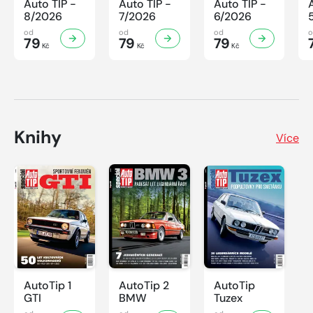
Auto TIP -
Auto TIP -
Auto TIP -
8/2026
7/2026
6/2026
od
od
od
79
79
79
Kč
Kč
Kč
Knihy
Více
AutoTip 1
AutoTip 2
AutoTip
GTI
BMW
Tuzex