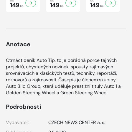
od
od
od
149
149
149
Kč
Kč
Kč
Anotace
Čtrnáctideník Auto Tip, to je pořádná porce tajných
projektů, chystaných novinek, spousty zajímavých
srovnávacích a klasických testů, techniky, reportáží,
rozhovorů a zajímavostí. Časopis je členem skupiny
Auto Bild Group, která uděluje prestižní tituly Auto 1 a
Golden Steering Wheel a Green Steering Wheel.
Podrobnosti
Vydavatel:
CZECH NEWS CENTER a. s.