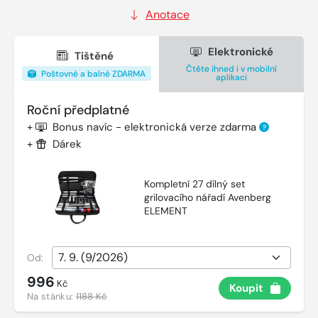
Anotace
Elektronické
Tištěné
Čtěte ihned i v mobilní
Poštovné a balné ZDARMA
aplikaci
Roční předplatné
+
Bonus navíc - elektronická verze zdarma
?
+
Dárek
Kompletní 27 dílný set
grilovacího nářadí Avenberg
ELEMENT
Od:
996
Kč
Koupit
Na stánku:
1188 Kč