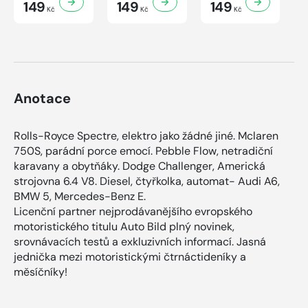
149
149
149
Kč
Kč
Kč
Anotace
Rolls-Royce Spectre, elektro jako žádné jiné. Mclaren
750S, parádní porce emocí. Pebble Flow, netradiční
karavany a obytňáky. Dodge Challenger, Americká
strojovna 6.4 V8. Diesel, čtyřkolka, automat- Audi A6,
BMW 5, Mercedes-Benz E.
Licenční partner nejprodávanějšího evropského
motoristického titulu Auto Bild plný novinek,
srovnávacích testů a exkluzivních informací. Jasná
jednička mezi motoristickými čtrnáctideníky a
měsíčníky!