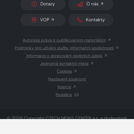
Dotazy
O nás
VOP
Kontakty
Autorská práva k publikovaným materiálům
Podmínky pro užívání služby informační společnosti
Informace o zpracování osobních údajů
Jednotná kontaktní místa
Cookies
Nastavení soukromí
Inzerce
Redakce
© 2026 Copyright
CZECH NEWS CENTER a.s.
a dodavatelé
obsahu
Vysázeno
Grand IT s.r.o.