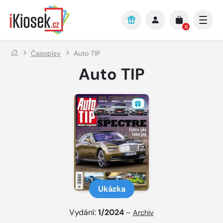
Přejít na hlavní obsah
0
Časopisy
Auto TIP
Auto TIP
Ukázka
Vydání:
1/2024
–
Archiv