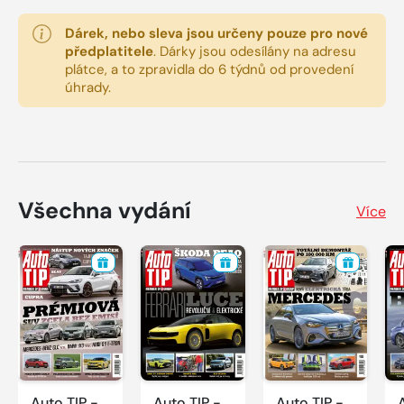
Dárek, nebo sleva jsou určeny pouze pro nové
předplatitele
.
Dárky jsou odesílány na adresu
plátce, a to zpravidla do 6 týdnů od provedení
úhrady.
Všechna vydání
Více
Auto TIP -
Auto TIP -
Auto TIP -