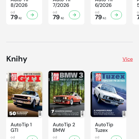
8/2026
7/2026
6/2026
od
od
od
79
79
79
Kč
Kč
Kč
Knihy
Více
AutoTip 1
AutoTip 2
AutoTip
GTI
BMW
Tuzex
od
od
od