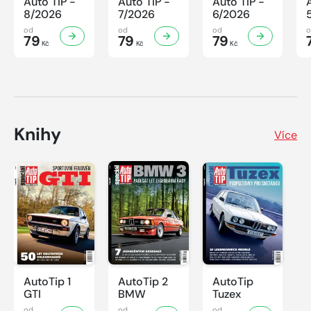
Auto TIP -
Auto TIP -
Auto TIP -
8/2026
7/2026
6/2026
od
od
od
79
79
79
Kč
Kč
Kč
Knihy
Více
AutoTip 1
AutoTip 2
AutoTip
GTI
BMW
Tuzex
od
od
od