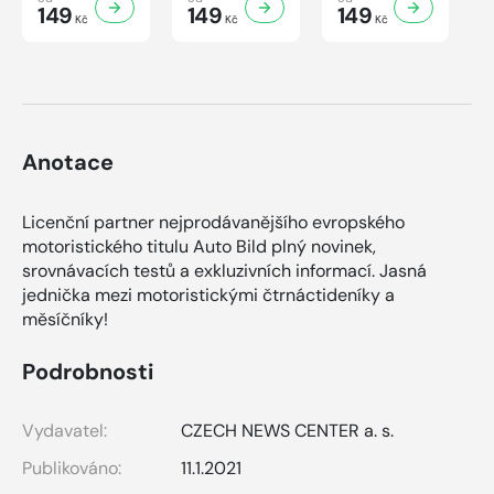
149
149
149
Kč
Kč
Kč
Anotace
Licenční partner nejprodávanějšího evropského
motoristického titulu Auto Bild plný novinek,
srovnávacích testů a exkluzivních informací. Jasná
jednička mezi motoristickými čtrnáctideníky a
měsíčníky!
Podrobnosti
Vydavatel:
CZECH NEWS CENTER a. s.
Publikováno:
11.1.2021