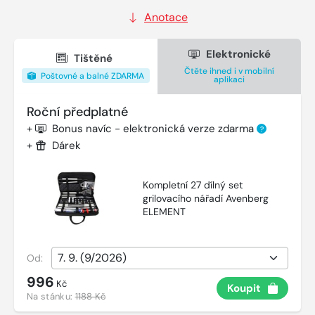
Anotace
Elektronické
Tištěné
Čtěte ihned i v mobilní
Poštovné a balné ZDARMA
aplikaci
Roční předplatné
+
Bonus navíc - elektronická verze zdarma
?
+
Dárek
Kompletní 27 dílný set
grilovacího nářadí Avenberg
ELEMENT
Od:
996
Kč
Koupit
Na stánku:
1188 Kč