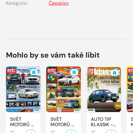
Kategorie:
Časopisy
Mohlo by se vám také líbit
SVĚT
SVĚT
AUTO TIP
MOTORŮ -
MOTORŮ -
KLASSIK -
32/2026
31/2026
7/2026
od
od
od