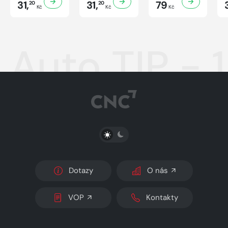
31,
31,
79
20
20
Kč
Kč
Kč
Auto TIP - 
PŘEPNOUT SVĚTLÝ/TMAVÝ REŽIM
Dotazy
O nás
VOP
Kontakty